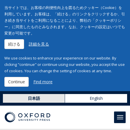
当サイトでは、お客様の利便性向上を図るためクッキー（Cookie）を
利用しています。お客様は、「続ける」のリンクをクリックするか、引
き続き当サイトをご利用になることにより、弊社の「クッキーポリシ
ー」に同意したものとみなされます。なお、クッキーの設定はいつでも
変更が可能です。
続ける
詳細を見る
We use cookies to enhance your experience on our website. By
clicking "continue" or continue using our website, you accept the use
of cookies. You can change the setting of cookies at any time.
Continue
Find more
日本語
English
Toggl
navig