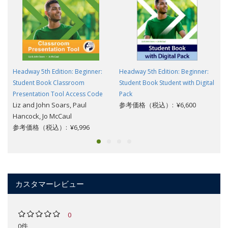
Headway 5th Edition: Beginner:
Headway 5th Edition: Beginner:
Student Book Classroom
Student Book Student with Digital
Presentation Tool Access Code
Pack
Liz and John Soars, Paul
参考価格（税込）: ¥6,600
Hancock, Jo McCaul
参考価格（税込）: ¥6,996
カスタマーレビュー
0
0件