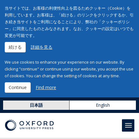
当サイトでは、お客様の利便性向上を図るためクッキー（Cookie）を
利用しています。お客様は、「続ける」のリンクをクリックするか、引
き続き当サイトをご利用になることにより、弊社の「クッキーポリシ
ー」に同意したものとみなされます。なお、クッキーの設定はいつでも
変更が可能です。
続ける
詳細を見る
We use cookies to enhance your experience on our website. By
clicking "continue" or continue using our website, you accept the use
of cookies. You can change the setting of cookies at any time.
Continue
Find more
日本語
English
Toggl
navig