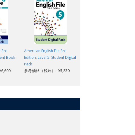
e 3rd
American English File 3rd
American English File 3rd
udent Book
Edition: Level 5: Student Digital
Edition: Level 5: Student Book
Pack
with Digital Pack
,600
参考価格（税込）: ¥5,830
参考価格（税込）: ¥6,600