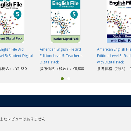
nglish File 3rd
American English File 3rd
American English Fil
vel 5: Student Digital
Edition: Level 5: Teacher's
Edition: Level 5: St
Digital Pack
with Digital Pack
込）: ¥5,830
参考価格（税込）: ¥8,800
参考価格（税込）: ¥6
まだレビューはありません