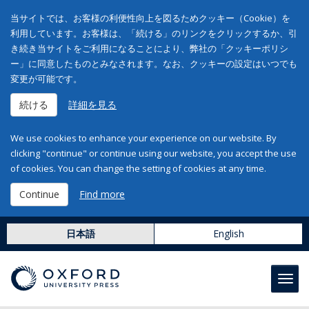
当サイトでは、お客様の利便性向上を図るためクッキー（Cookie）を
利用しています。お客様は、「続ける」のリンクをクリックするか、引
き続き当サイトをご利用になることにより、弊社の「クッキーポリシ
ー」に同意したものとみなされます。なお、クッキーの設定はいつでも
変更が可能です。
続ける
詳細を見る
We use cookies to enhance your experience on our website. By
clicking "continue" or continue using our website, you accept the use
of cookies. You can change the setting of cookies at any time.
Continue
Find more
日本語
English
Toggl
navig