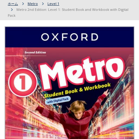
ホーム
Metro
Level 1
Metro 2nd Edition: Level 1: Student Book and Workbook with Digital
Pack