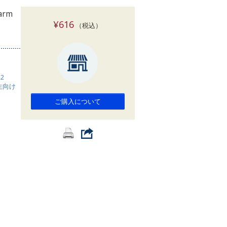
索
Farm
¥616
（税込）
 2
生向け
ご購入について