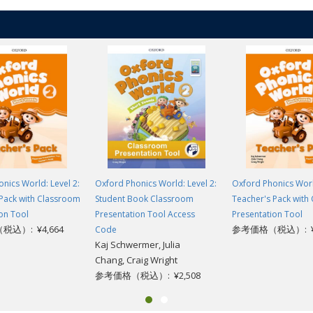
nics World: Level 2:
Oxford Phonics World: Level 2:
Oxford Phonics World
 Pack with Classroom
Student Book Classroom
Teacher's Pack with
on Tool
Presentation Tool Access
Presentation Tool
込）: ¥4,664
参考価格（税込）: ¥4
Code
Kaj Schwermer, Julia
Chang, Craig Wright
参考価格（税込）: ¥2,508