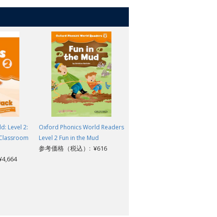
: Level 2:
Oxford Phonics World Readers
Oxford Phonics World: Level 2
 Classroom
Level 2 Fun in the Mud
Student Book with Reader e-
参考価格（税込）: ¥616
book
,664
参考価格（税込）: ¥2,530