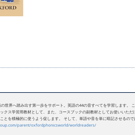
、学習者が英語の世界へ踏み出す第一歩をサポート。英語の44の音すべてを学習します
ックス学習用教材として、また、コースブックの副教材としてお使いいただけ
ことを積極的に使うよう促します。 そして、単語や音を単に暗記させるので
lt.oup.com/parent/oxfordphonicsworld/worldreaders/