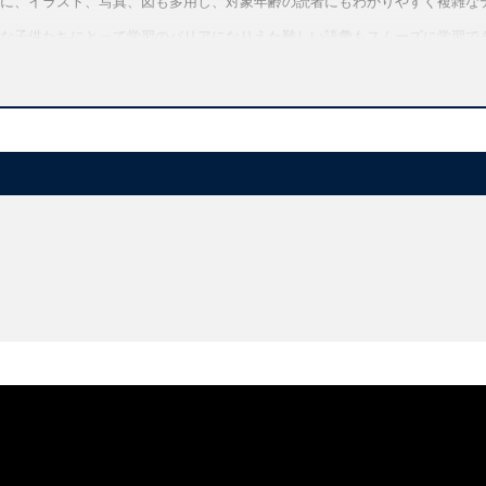
に、イラスト、写真、図も多用し、対象年齢の読者にもわかりやすく複雑な
な子供たちにとって学習のバリアになりえた難しい語彙もスムーズに学習で
先生方・学校にもおすすめのシリーズです。