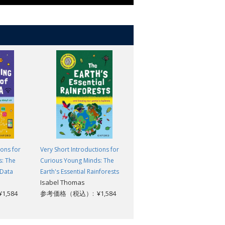
ions for
Very Short Introductions for
Very Short Introductions for
s: The
Curious Young Minds: The
Curious Young Minds: The
 Data
Earth's Essential Rainforests
Causes and Impact of Climate
Isabel Thomas
Change
,584
参考価格（税込）: ¥1,584
参考価格（税込）: ¥1,584