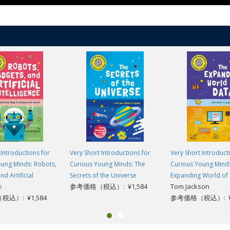
 Introductions for
Very Short Introductions for
Very Short Introduct
oung Minds: Robots,
Curious Young Minds: The
Curious Young Mind
d Artificial
Secrets of the Universe
Expanding World of
参考価格（税込）: ¥1,584
Tom Jackson
e
込）: ¥1,584
参考価格（税込）: ¥1