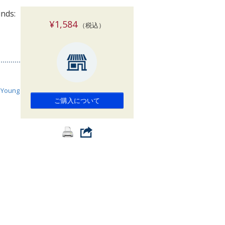
索
nds:
¥1,584
（税込）
s Young
ご購入について