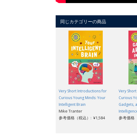
同じカテゴリーの商品
Very Short Introductions for
Very Short
Curious Young Minds: Your
Curious Y
Intelligent Brain
Gadgets, an
Mike Tranter
Intelligenc
参考価格（税込）: ¥1,584
参考価格（税