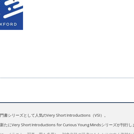
ズとして人気のVery Short Introductions（VSI）。
Short Introductions for Curious Young Mindsシリーズが刊