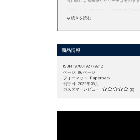
専門家による執筆やリサーチはそのまま
用語集も入っており、今まで好奇心旺盛
続きを読む
年齢を問わず一般読者の方はもちろん、
商品情報
ISBN : 9780192779212
ページ
96 ページ
フォーマット
Paperback
刊行日
2022年05月
カスタマーレビュー
(0)