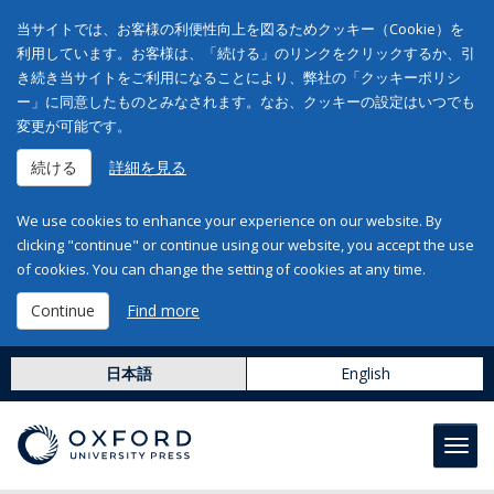
当サイトでは、お客様の利便性向上を図るためクッキー（Cookie）を
利用しています。お客様は、「続ける」のリンクをクリックするか、引
き続き当サイトをご利用になることにより、弊社の「クッキーポリシ
ー」に同意したものとみなされます。なお、クッキーの設定はいつでも
変更が可能です。
続ける
詳細を見る
We use cookies to enhance your experience on our website. By
clicking "continue" or continue using our website, you accept the use
of cookies. You can change the setting of cookies at any time.
Continue
Find more
日本語
English
Toggl
navig