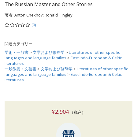
The Russian Master and Other Stories
著者:
Anton Chekhov; Ronald Hingley
(0)
関連カテゴリー
学術・一般書
>
文学および修辞学
>
Literatures of other specific
languages and language families
>
East Indo-European & Celtic
literatures
一般教養・文芸書
>
文学および修辞学
>
Literatures of other specific
languages and language families
>
East Indo-European & Celtic
literatures
¥2,904
（税込）