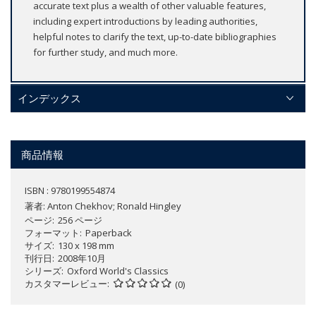
accurate text plus a wealth of other valuable features,
including expert introductions by leading authorities,
helpful notes to clarify the text, up-to-date bibliographies
for further study, and much more.
インデックス
商品情報
ISBN : 9780199554874
著者:
Anton Chekhov; Ronald Hingley
ページ
256 ページ
フォーマット
Paperback
サイズ
130 x 198 mm
刊行日
2008年10月
シリーズ
Oxford World's Classics
カスタマーレビュー
(0)