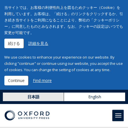
当サイトでは、お客様の利便性向上を図るためクッキー（Cookie）を
利用しています。お客様は、「続ける」のリンクをクリックするか、引
き続き当サイトをご利用になることにより、弊社の「クッキーポリシ
ー」に同意したものとみなされます。なお、クッキーの設定はいつでも
変更が可能です。
続ける
詳細を見る
We use cookies to enhance your experience on our website. By
clicking "continue" or continue using our website, you accept the use
of cookies. You can change the setting of cookies at any time.
Continue
Find more
日本語
English
Toggl
navig