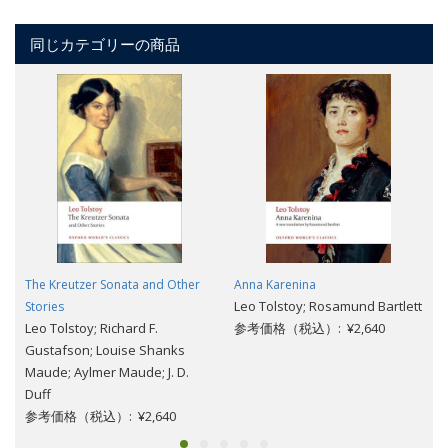
同じカテゴリーの商品
The Kreutzer Sonata and Other
Anna Karenina
Leo Tolstoy; Rosamund Bartlett
Stories
Leo Tolstoy; Richard F.
参考価格（税込）: ¥2,640
Gustafson; Louise Shanks
Maude; Aylmer Maude; J. D.
Duff
参考価格（税込）: ¥2,640