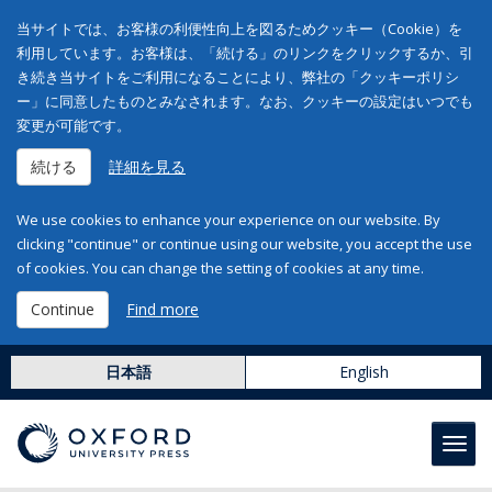
当サイトでは、お客様の利便性向上を図るためクッキー（Cookie）を
利用しています。お客様は、「続ける」のリンクをクリックするか、引
き続き当サイトをご利用になることにより、弊社の「クッキーポリシ
ー」に同意したものとみなされます。なお、クッキーの設定はいつでも
変更が可能です。
続ける
詳細を見る
We use cookies to enhance your experience on our website. By
clicking "continue" or continue using our website, you accept the use
of cookies. You can change the setting of cookies at any time.
Continue
Find more
日本語
English
Toggl
navig