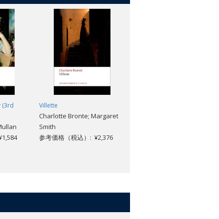
y (3rd
Villette
The Law and the Lady
Charlotte Bronte; Margaret
Wilkie Collins; Jenny Bourne
Mullan
Smith
Taylor
,584
参考価格（税込）: ¥2,376
参考価格（税込）: ¥3,432