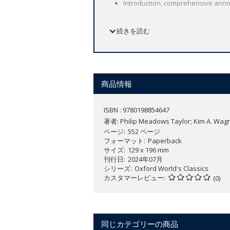
Introduction, comprehensive annot
続きを読む
'I fear that I have often wearied you b
any act which at this distance of time 
your end is answered; you have given a 
deeds and adventures of Ameer Ali, th
商品情報
Often overshadowed by Kipling's Kim or
nevertheless the most influential novel
ISBN : 9780198854647
著者:
Philip Meadows Taylor; Kim A. Wag
This was the first dramatic account t
ページ
552 ページ
strangled their victims and who have e
フォーマット
Paperback
Orientalist fantasy that is part picar
サイズ
129 x 196 mm
the making, revealing how the British i
刊行日
2024年07月
makes available a fascinating and signif
シリーズ
Oxford World's Classics
カスタマーレビュー
(0)
narrative.
同じカテゴリーの商品