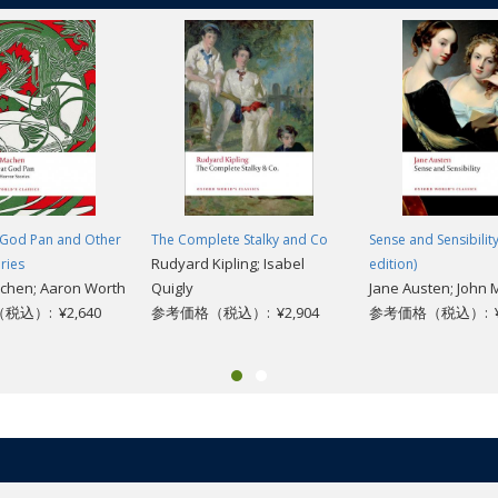
 God Pan and Other
The Complete Stalky and Co
Sense and Sensibilit
Rudyard Kipling; Isabel
ries
edition)
chen; Aaron Worth
Quigly
Jane Austen; John 
込）: ¥2,640
参考価格（税込）: ¥2,904
参考価格（税込）: ¥1