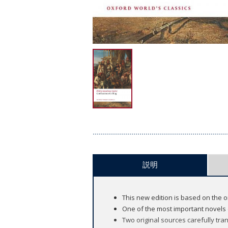
説明
This new edition is based on the o
One of the most important novels o
Two original sources carefully tr