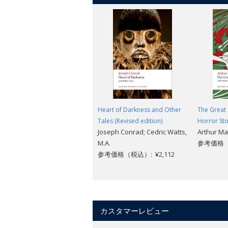
Heart of Darkness and Other
The Great
Tales (Revised edition)
Horror Sto
Joseph Conrad; Cedric Watts,
Arthur Ma
M.A.
参考価格（税
参考価格（税込）: ¥2,112
カスタマーレビュー