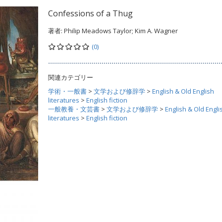
Confessions of a Thug
著者:
Philip Meadows Taylor; Kim A. Wagner
(0)
関連カテゴリー
学術・一般書
>
文学および修辞学
>
English & Old English
literatures
>
English fiction
一般教養・文芸書
>
文学および修辞学
>
English & Old Engli
literatures
>
English fiction