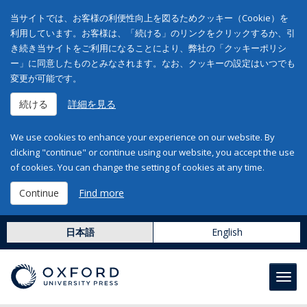
当サイトでは、お客様の利便性向上を図るためクッキー（Cookie）を
利用しています。お客様は、「続ける」のリンクをクリックするか、引
き続き当サイトをご利用になることにより、弊社の「クッキーポリシ
ー」に同意したものとみなされます。なお、クッキーの設定はいつでも
変更が可能です。
続ける
詳細を見る
We use cookies to enhance your experience on our website. By
clicking "continue" or continue using our website, you accept the use
of cookies. You can change the setting of cookies at any time.
Continue
Find more
日本語
English
Toggl
navig