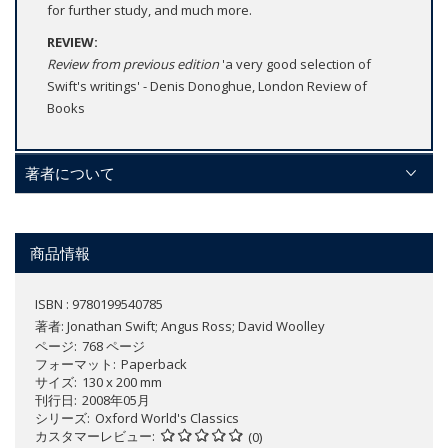
for further study, and much more.
REVIEW:
Review from previous edition
'a very good selection of
Swift's writings' - Denis Donoghue, London Review of
Books
著者について
商品情報
ISBN : 9780199540785
著者:
Jonathan Swift; Angus Ross; David Woolley
ページ
768 ページ
フォーマット
Paperback
サイズ
130 x 200 mm
刊行日
2008年05月
シリーズ
Oxford World's Classics
カスタマーレビュー
(0)