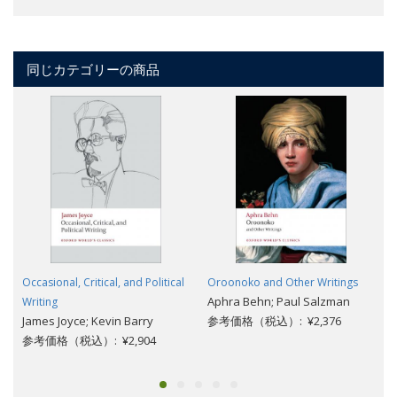
同じカテゴリーの商品
Occasional, Critical, and Political
Oroonoko and Other Writings
Aphra Behn; Paul Salzman
Writing
James Joyce; Kevin Barry
参考価格（税込）: ¥2,376
参考価格（税込）: ¥2,904