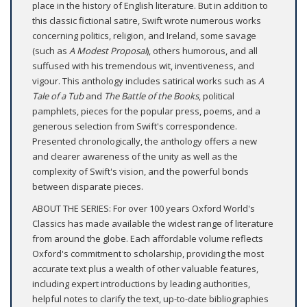
place in the history of English literature. But in addition to
this classic fictional satire, Swift wrote numerous works
concerning politics, religion, and Ireland, some savage
(such as
A Modest Proposal
), others humorous, and all
suffused with his tremendous wit, inventiveness, and
vigour. This anthology includes satirical works such as
A
Tale of a Tub
and
The Battle of the Books
, political
pamphlets, pieces for the popular press, poems, and a
generous selection from Swift's correspondence.
Presented chronologically, the anthology offers a new
and clearer awareness of the unity as well as the
complexity of Swift's vision, and the powerful bonds
between disparate pieces.
ABOUT THE SERIES: For over 100 years Oxford World's
Classics has made available the widest range of literature
from around the globe. Each affordable volume reflects
Oxford's commitment to scholarship, providing the most
accurate text plus a wealth of other valuable features,
including expert introductions by leading authorities,
helpful notes to clarify the text, up-to-date bibliographies