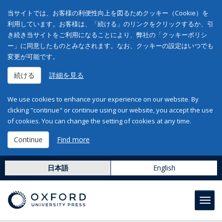
当サイトでは、お客様の利便性向上を図るためクッキー（Cookie）を
利用しています。お客様は、「続ける」のリンクをクリックするか、引
き続き当サイトをご利用になることにより、弊社の「クッキーポリシ
ー」に同意したものとみなされます。なお、クッキーの設定はいつでも
変更が可能です。
続ける
詳細を見る
We use cookies to enhance your experience on our website. By
clicking "continue" or continue using our website, you accept the use
of cookies. You can change the setting of cookies at any time.
Continue
Find more
日本語
English
Toggl
navig