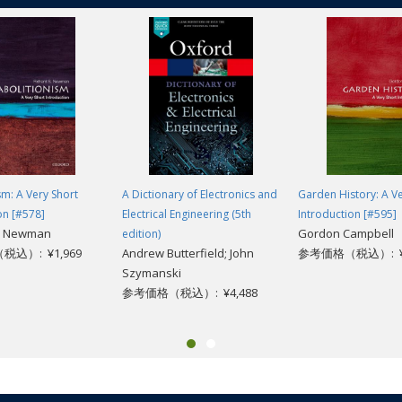
sm: A Very Short
A Dictionary of Electronics and
Garden History: A Ve
on [#578]
Electrical Engineering (5th
Introduction [#595]
S. Newman
Gordon Campbell
edition)
込）: ¥1,969
Andrew Butterfield; John
参考価格（税込）: ¥1
Szymanski
参考価格（税込）: ¥4,488