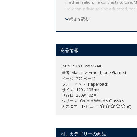
mechanization. He contrasts culture, '
How can individuals be educated, not i
the original book version and enables 
続きを読む
in the face of the challenges of mult
available the widest range of literatu
most accurate text plus a wealth of othe
date bibliographies for further study,
商品情報
ISBN : 9780199538744
著者:
Matthew Arnold; Jane Garnett
ページ
272 ページ
フォーマット
Paperback
サイズ
129 x 196 mm
刊行日
2009年02月
シリーズ
Oxford World's Classics
カスタマーレビュー
(0)
同じカテゴリーの商品