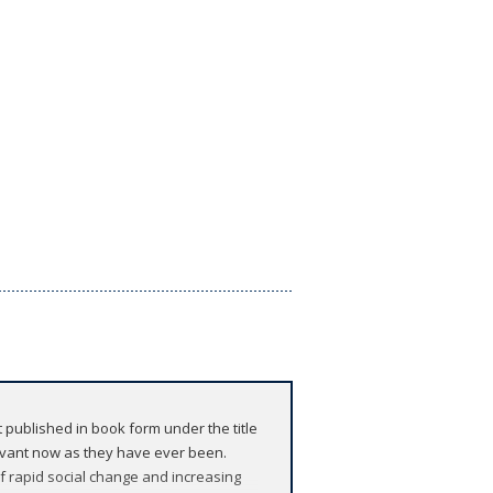
 published in book form under the title
levant now as they have ever been.
 of rapid social change and increasing