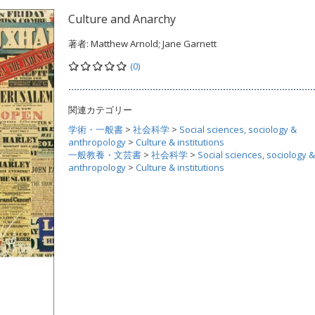
Culture and Anarchy
著者:
Matthew Arnold; Jane Garnett
(0)
関連カテゴリー
学術・一般書
>
社会科学
>
Social sciences, sociology &
anthropology
>
Culture & institutions
一般教養・文芸書
>
社会科学
>
Social sciences, sociology &
anthropology
>
Culture & institutions