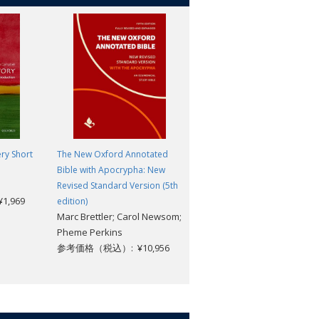
ry Short
The New Oxford Annotated
The Elementary Forms of
Bible with Apocrypha: New
Religious Life
Emile Durkheim; Carol
Revised Standard Version (5th
,969
Cosman; Mark S. Cladis
edition)
Marc Brettler; Carol Newsom;
参考価格（税込）: ¥3,168
Pheme Perkins
参考価格（税込）: ¥10,956