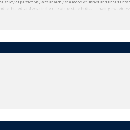
the study of perfection', with anarchy, the mood of unrest and uncertainty
ndoctrinated, and what is the role of the state in disseminating 'sweetness
readers to appreciate its immediate historical context as well as the reas
i-culturalism and post-modernism. *ABOUT THE SERIES: For over 100 years O
re from around the globe. Each affordable volume reflects Oxford's commit
r valuable features, including expert introductions by leading authorities, h
 and much more.