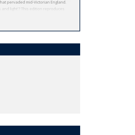
 that pervaded mid-Victorian England.
 and light'? This edition reproduces
ons for its continued importance today,
xford World's Classics has made
ment to scholarship, providing the
elpful notes to clarify the text, up-to-