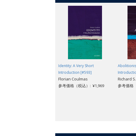
Identity: A Very Short
Abolitioni
Introduction [#593]
Introducti
Florian Coulmas
Richard 
参考価格（税込）: ¥1,969
参考価格（税