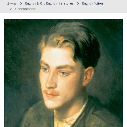
ホーム
English & Old English literatures
English fiction
Greenmantle