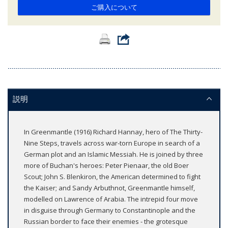
ご購入について
説明
In Greenmantle (1916) Richard Hannay, hero of The Thirty-
Nine Steps, travels across war-torn Europe in search of a
German plot and an Islamic Messiah. He is joined by three
more of Buchan's heroes: Peter Pienaar, the old Boer
Scout; John S. Blenkiron, the American determined to fight
the Kaiser; and Sandy Arbuthnot, Greenmantle himself,
modelled on Lawrence of Arabia. The intrepid four move
in disguise through Germany to Constantinople and the
Russian border to face their enemies - the grotesque