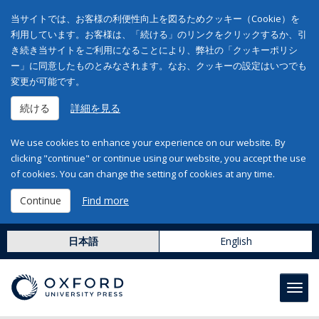
当サイトでは、お客様の利便性向上を図るためクッキー（Cookie）を
利用しています。お客様は、「続ける」のリンクをクリックするか、引
き続き当サイトをご利用になることにより、弊社の「クッキーポリシ
ー」に同意したものとみなされます。なお、クッキーの設定はいつでも
変更が可能です。
続ける
詳細を見る
We use cookies to enhance your experience on our website. By
clicking "continue" or continue using our website, you accept the use
of cookies. You can change the setting of cookies at any time.
Continue
Find more
日本語
English
Toggl
navig