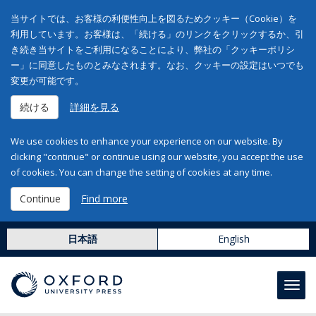
当サイトでは、お客様の利便性向上を図るためクッキー（Cookie）を
利用しています。お客様は、「続ける」のリンクをクリックするか、引
き続き当サイトをご利用になることにより、弊社の「クッキーポリシ
ー」に同意したものとみなされます。なお、クッキーの設定はいつでも
変更が可能です。
続ける
詳細を見る
We use cookies to enhance your experience on our website. By
clicking "continue" or continue using our website, you accept the use
of cookies. You can change the setting of cookies at any time.
Continue
Find more
日本語
English
Toggl
navig