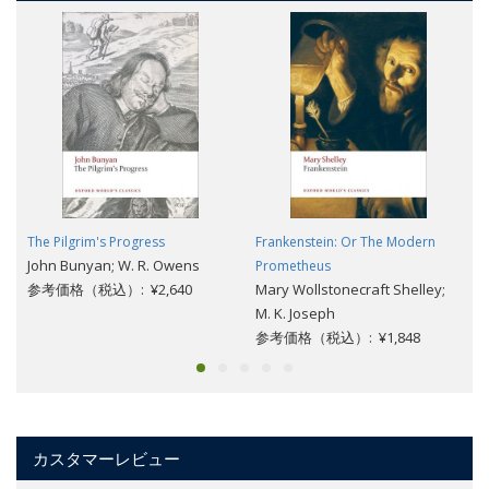
The Pilgrim's Progress
Frankenstein: Or The Modern
John Bunyan; W. R. Owens
Prometheus
参考価格（税込）: ¥2,640
Mary Wollstonecraft Shelley;
M. K. Joseph
参考価格（税込）: ¥1,848
カスタマーレビュー