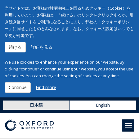
当サイトでは、お客様の利便性向上を図るためクッキー（Cookie）を
利用しています。お客様は、「続ける」のリンクをクリックするか、引
き続き当サイトをご利用になることにより、弊社の「クッキーポリシ
ー」に同意したものとみなされます。なお、クッキーの設定はいつでも
変更が可能です。
続ける
詳細を見る
We use cookies to enhance your experience on our website. By
clicking "continue" or continue using our website, you accept the use
of cookies. You can change the setting of cookies at any time.
Continue
Find more
日本語
English
Toggl
navig