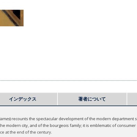
インデックス
著者について
Dames
) recounts the spectacular development of the modern department sto
 the modern city, and of the bourgeois family; it is emblematic of consume
ace at the end of the century.