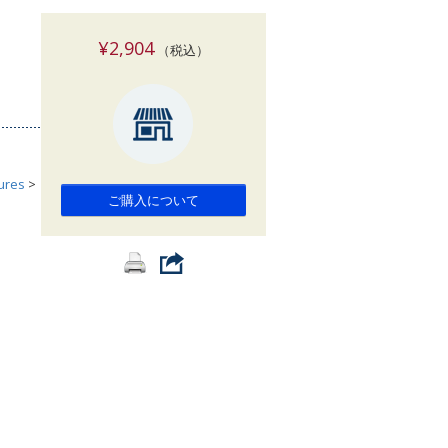
索
¥2,904
（税込）
tures
>
ご購入について