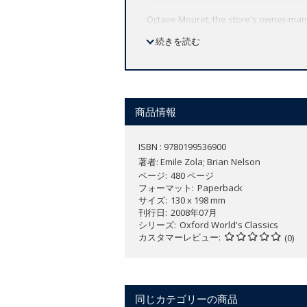
Octave Mouret, the store's owner-manag
great seducer. But when he falls in lo
続きを読む
commodified.
This new translation of the eleventh b
商品情報
ISBN : 9780199536900
著者:
Emile Zola; Brian Nelson
ページ
480 ページ
フォーマット
Paperback
サイズ
130 x 198 mm
刊行日
2008年07月
シリーズ
Oxford World's Classics
カスタマーレビュー
(0)
同じカテゴリーの商品