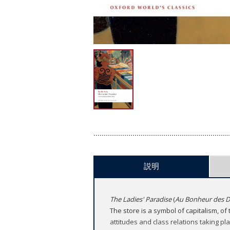
説明
The Ladies' Paradise
(
Au Bonheur des 
The store is a symbol of capitalism, of
attitudes and class relations taking pl