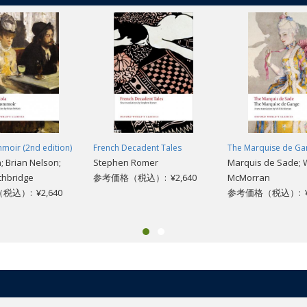
moir (2nd edition)
French Decadent Tales
The Marquise de Ga
; Brian Nelson;
Stephen Romer
Marquis de Sade; W
thbridge
参考価格（税込）: ¥2,640
McMorran
込）: ¥2,640
参考価格（税込）: ¥2