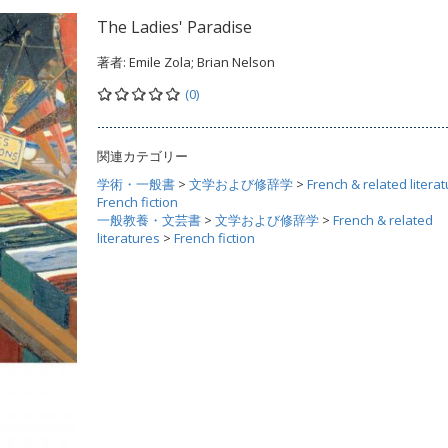
The Ladies' Paradise
著者:
Emile Zola; Brian Nelson
(0)
関連カテゴリー
学術・一般書
>
文学および修辞学
>
French & related litera
French fiction
一般教養・文芸書
>
文学および修辞学
>
French & related
literatures
>
French fiction