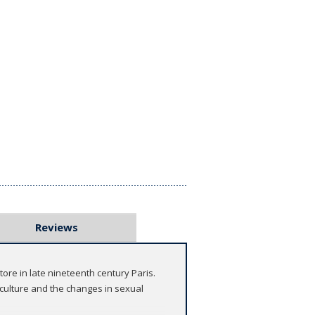
Reviews
re in late nineteenth century Paris.
r culture and the changes in sexual