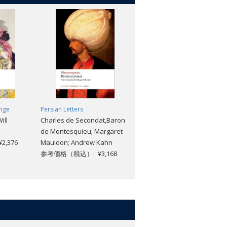
nge
Persian Letters
Germinal
ill
Charles de Secondat,Baron
Emile Zola; Peter Collier
de Montesquieu; Margaret
参考価格（税込）: ¥2,640
,376
Mauldon; Andrew Kahn
参考価格（税込）: ¥3,168