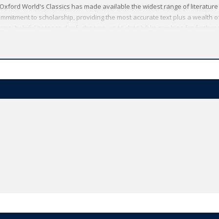
Oxford World's Classics has made available the widest range of literature
mmitment to scholarship, providing the most accurate text plus a wealth of
ties, helpful notes to clarify the text, up-to-date bibliographies for furthe