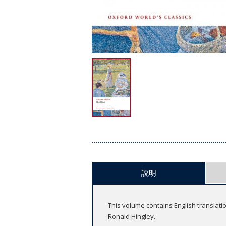
説明
This volume contains English translati
Ronald Hingley.