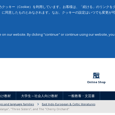
クッキー（Cookie）を利用しています。お客様は、「続ける」のリンク
」に同意したものとみなされます。なお、クッキーの設定はいつでも変更が
on our website. By clicking "continue" or continue using our website, you
Online Shop
向け教材
大学生～社会人向け教材
一般教養・文芸書
ges and language families
East Indo-European & Celtic literatures
e Vanya", "Three Sisters", and The "Cherry Orchard"