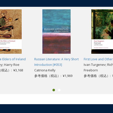
e Elders of Ireland
Russian Literature: A Very Short
First Love and Other
y; Harry Roe
Ivan Turgenev; Ric
Introduction [#053]
込）: ¥3,168
Catriona Kelly
Freeborn
参考価格（税込）: ¥1,969
参考価格（税込）: ¥2