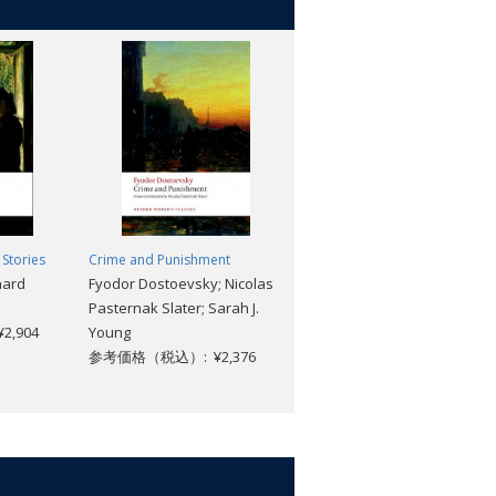
 Stories
Crime and Punishment
The Idiot
hard
Fyodor Dostoevsky; Nicolas
Fyodor Dostoyevsky; Alan
Pasternak Slater; Sarah J.
Myers
,904
Young
参考価格（税込）: ¥2,640
参考価格（税込）: ¥2,376