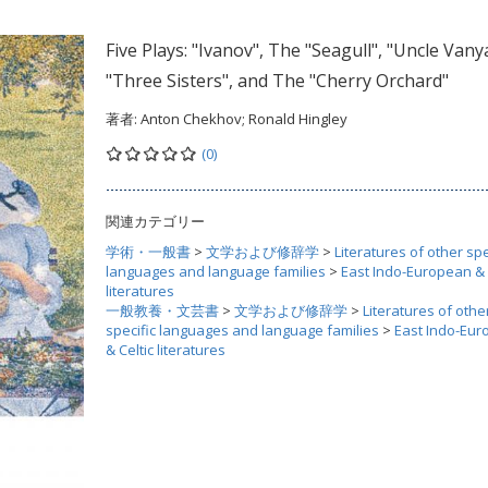
Five Plays: "Ivanov", The "Seagull", "Uncle Vany
"Three Sisters", and The "Cherry Orchard"
著者:
Anton Chekhov; Ronald Hingley
(0)
関連カテゴリー
学術・一般書
>
文学および修辞学
>
Literatures of other spe
languages and language families
>
East Indo-European & 
literatures
一般教養・文芸書
>
文学および修辞学
>
Literatures of othe
specific languages and language families
>
East Indo-Eu
& Celtic literatures