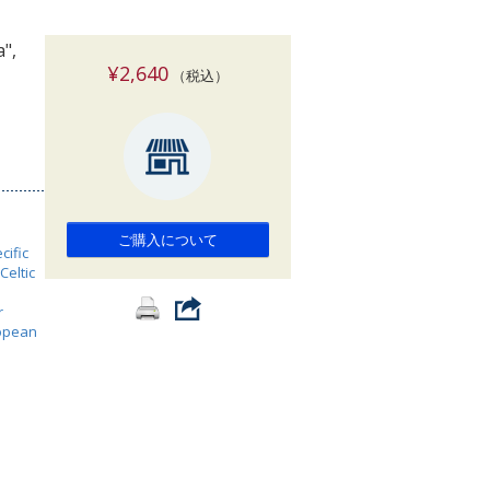
索
a",
¥2,640
（税込）
ご購入について
cific
Celtic
r
ropean