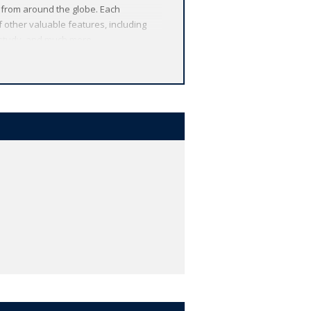
 from around the globe. Each
 other valuable features, including
r study, and much more.