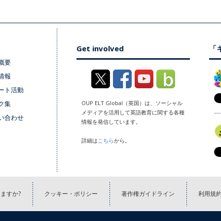
Get involved
「キ
概要
情報
ート活動
ク集
OUP ELT Global（英国）は、ソーシャル
メディアを活用して英語教育に関する各種
い合わせ
情報を発信しています。
詳細は
こちら
から。
ますか?
クッキー・ポリシー
著作権ガイドライン
利用規