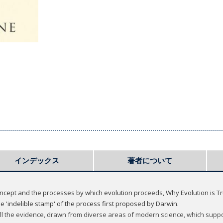
インデックス
著者について
ncept and the processes by which evolution proceeds, Why Evolution is T
 'indelible stamp' of the process first proposed by Darwin.
ll the evidence, drawn from diverse areas of modern science, which suppo