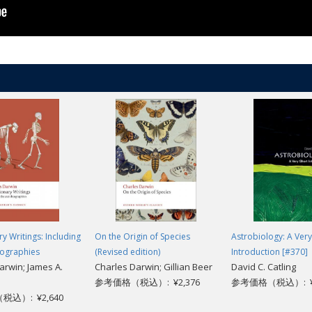
ry Writings: Including
On the Origin of Species
Astrobiology: A Very
iographies
(Revised edition)
Introduction [#370]
arwin; James A.
Charles Darwin; Gillian Beer
David C. Catling
参考価格（税込）: ¥2,376
参考価格（税込）: ¥1
込）: ¥2,640