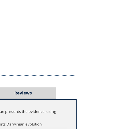
Reviews
rue presents the evidence: using
rts Darwinian evolution.