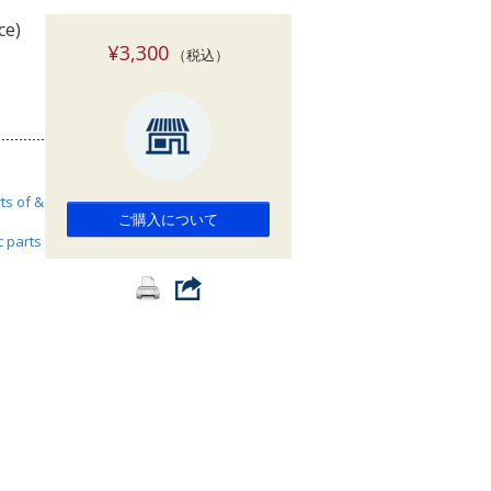
索
ce)
¥3,300
（税込）
ts of &
ご購入について
c parts