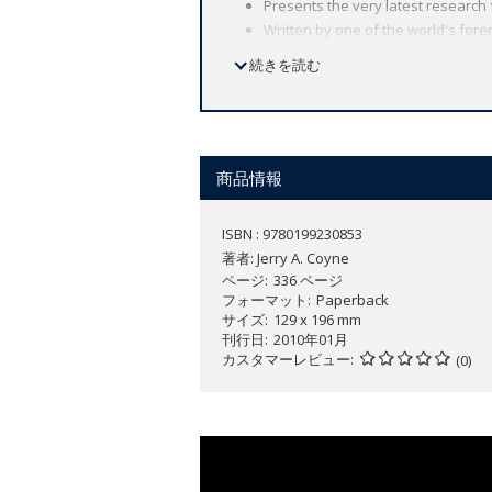
Presents the very latest research
Written by one of the world's fore
Besides examining the evidence, t
続きを読む
what its implications are for hum
For all the discussion in the media abo
evidence for evolution by natural selec
商品情報
from many disparate fields of science. 
observation of a species splitting into
ISBN : 9780199230853
True
weaves together the many threads
著者:
Jerry A. Coyne
demonstrate the 'indelible stamp' of th
ページ
336 ページ
open mind in any doubt about the truth
フォーマット
Paperback
サイズ
129 x 196 mm
刊行日
2010年01月
カスタマーレビュー
(0)