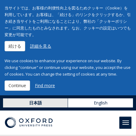
当サイトでは、お客様の利便性向上を図るためクッキー（Cookie）を
利用しています。お客様は、「続ける」のリンクをクリックするか、引
き続き当サイトをご利用になることにより、弊社の「クッキーポリシ
ー」に同意したものとみなされます。なお、クッキーの設定はいつでも
変更が可能です。
続ける
詳細を見る
We use cookies to enhance your experience on our website. By
clicking "continue" or continue using our website, you accept the use
of cookies. You can change the setting of cookies at any time.
Continue
Find more
日本語
English
Toggl
navig