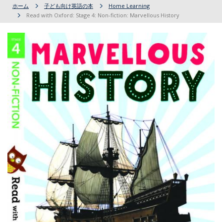
ホーム
子ども向け英語の本
Home Learning
Read with Oxford: Stage 4: Non-fiction: Marvellous History