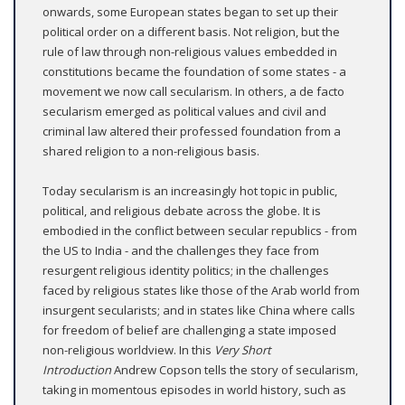
onwards, some European states began to set up their
political order on a different basis. Not religion, but the
rule of law through non-religious values embedded in
constitutions became the foundation of some states - a
movement we now call secularism. In others, a de facto
secularism emerged as political values and civil and
criminal law altered their professed foundation from a
shared religion to a non-religious basis.
Today secularism is an increasingly hot topic in public,
political, and religious debate across the globe. It is
embodied in the conflict between secular republics - from
the US to India - and the challenges they face from
resurgent religious identity politics; in the challenges
faced by religious states like those of the Arab world from
insurgent secularists; and in states like China where calls
for freedom of belief are challenging a state imposed
non-religious worldview. In this
Very Short
Introduction
Andrew Copson tells the story of secularism,
taking in momentous episodes in world history, such as