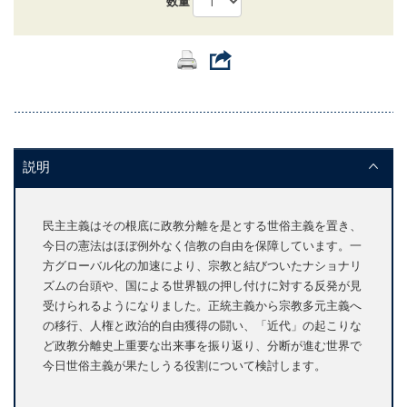
数量
説明
民主主義はその根底に政教分離を是とする世俗主義を置き、
今日の憲法はほぼ例外なく信教の自由を保障しています。一
方グローバル化の加速により、宗教と結びついたナショナリ
ズムの台頭や、国による世界観の押し付けに対する反発が見
受けられるようになりました。正統主義から宗教多元主義へ
の移行、人権と政治的自由獲得の闘い、「近代」の起こりな
ど政教分離史上重要な出来事を振り返り、分断が進む世界で
今日世俗主義が果たしうる役割について検討します。