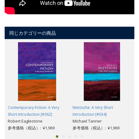
同じカテゴリーの商品
Contemporary Fiction: A Very
Nietzsche: A Very Short
Short Introduction [#362]
Introduction [#034]
Robert Eaglestone
Michael Tanner
参考価格（税込）: ¥1,969
参考価格（税込）: ¥1,969