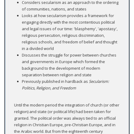
Considers secularism as an approach to the ordering
of communities, nations, and states
Looks at how secularism provides a framework for
engaging directly with the most contentious political
and legal issues of our time: 'blasphemy', 'apostasy',
religious persecution, religious discrimination,
religious schools, and freedom of belief and thought
in a divided world
Discusses the struggle for power between churches
and governments in Europe which formed the
background to the development of modern
separation between religion and state
Previously published in hardback as
Secularism:
Politics, Religion, and Freedom
Until the modern period the integration of church (or other
religion) and state (or political life) had been taken for
granted. The political order was always tied to an official
religion in Christian Europe, pre-Christian Europe, and in
the Arabic world. But from the eighteenth century