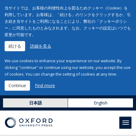
当サイトでは、お客様の利便性向上を図るためクッキー（Cookie）を
利用しています。お客様は、「続ける」のリンクをクリックするか、引
き続き当サイトをご利用になることにより、弊社の「クッキーポリシ
ー」に同意したものとみなされます。なお、クッキーの設定はいつでも
変更が可能です。
続ける
詳細を見る
We use cookies to enhance your experience on our website. By
clicking "continue" or continue using our website, you accept the use
of cookies. You can change the setting of cookies at any time.
Continue
Find more
日本語
English
Toggl
navig