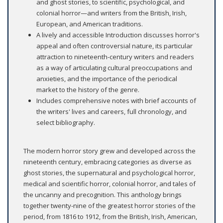
and ghost stories, to scientific, psychological, and
colonial horror—and writers from the British, Irish,
European, and American traditions.
A lively and accessible Introduction discusses horror's
appeal and often controversial nature, its particular
attraction to nineteenth-century writers and readers
as a way of articulating cultural preoccupations and
anxieties, and the importance of the periodical
market to the history of the genre.
Includes comprehensive notes with brief accounts of
the writers' lives and careers, full chronology, and
select bibliography.
The modern horror story grew and developed across the
nineteenth century, embracing categories as diverse as
ghost stories, the supernatural and psychological horror,
medical and scientific horror, colonial horror, and tales of
the uncanny and precognition. This anthology brings
together twenty-nine of the greatest horror stories of the
period, from 1816 to 1912, from the British, Irish, American,