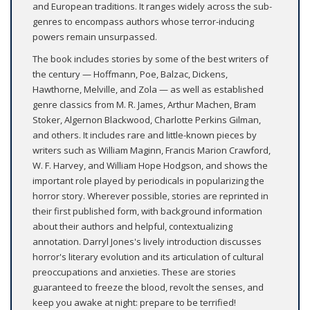
and European traditions. It ranges widely across the sub-
genres to encompass authors whose terror-inducing
powers remain unsurpassed.
The book includes stories by some of the best writers of
the century — Hoffmann, Poe, Balzac, Dickens,
Hawthorne, Melville, and Zola — as well as established
genre classics from M. R. James, Arthur Machen, Bram
Stoker, Algernon Blackwood, Charlotte Perkins Gilman,
and others. It includes rare and little-known pieces by
writers such as William Maginn, Francis Marion Crawford,
W. F. Harvey, and William Hope Hodgson, and shows the
important role played by periodicals in popularizing the
horror story. Wherever possible, stories are reprinted in
their first published form, with background information
about their authors and helpful, contextualizing
annotation. Darryl Jones's lively introduction discusses
horror's literary evolution and its articulation of cultural
preoccupations and anxieties. These are stories
guaranteed to freeze the blood, revolt the senses, and
keep you awake at night: prepare to be terrified!