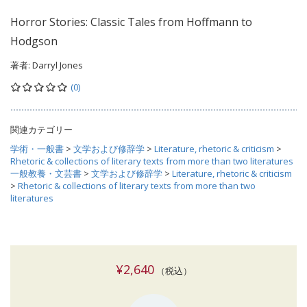
Horror Stories: Classic Tales from Hoffmann to
Hodgson
著者:
Darryl Jones
(0)
関連カテゴリー
学術・一般書
>
文学および修辞学
>
Literature, rhetoric & criticism
>
Rhetoric & collections of literary texts from more than two literatures
一般教養・文芸書
>
文学および修辞学
>
Literature, rhetoric & criticism
>
Rhetoric & collections of literary texts from more than two
literatures
¥2,640
（税込）