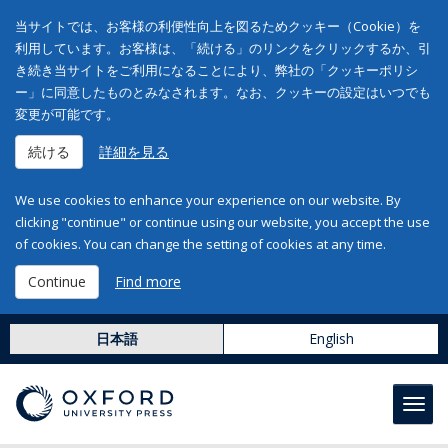
当サイトでは、お客様の利便性向上を図るためクッキー（Cookie）を
利用しています。お客様は、「続ける」のリンクをクリックするか、引
き続き当サイトをご利用になることにより、弊社の「クッキーポリシ
ー」に同意したものとみなされます。なお、クッキーの設定はいつでも
変更が可能です。
続ける
詳細を見る
We use cookies to enhance your experience on our website. By
clicking "continue" or continue using our website, you accept the use
of cookies. You can change the setting of cookies at any time.
Continue
Find more
日本語
English
Toggl
navig