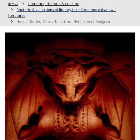
ホーム
Literature, rhetoric & criticism
Rhetoric & collections of literary texts from more than two
literatures
Horror Stories: Classic Tales from Hoffmann to Hodgson