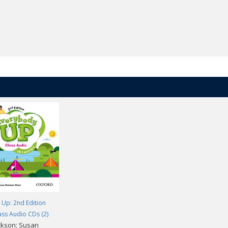
Up: 2nd Edition
lass Audio CDs (2)
ackson; Susan