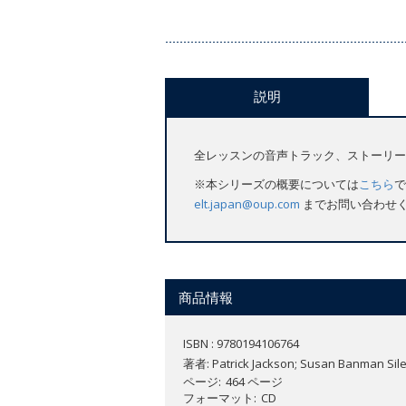
説明
全レッスンの音声トラック、ストーリー
※本シリーズの概要については
こちら
で
elt.japan@oup.com
までお問い合わせ
商品情報
ISBN : 9780194106764
著者:
Patrick Jackson; Susan Banman Sile
ページ
464 ページ
フォーマット
CD