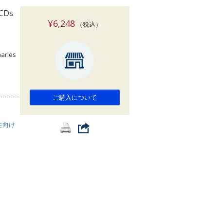
索
 CDs
¥6,248
（税込）
harles
ご購入について
生向け