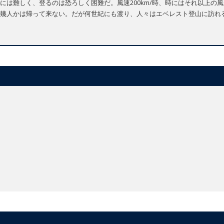
には難しく、登るのは恐ろしく困難だ。風速200km/時、時にはそれ以上の風
幾人かは帰って来ない。だが何世紀にも渡り、人々はエベレスト登山に訪れ