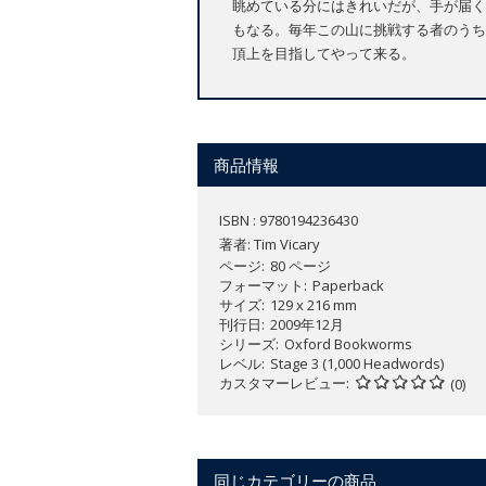
眺めている分にはきれいだが、手が届く
もなる。毎年この山に挑戦する者のうち
頂上を目指してやって来る。
商品情報
ISBN : 9780194236430
著者:
Tim Vicary
ページ
80 ページ
フォーマット
Paperback
サイズ
129 x 216 mm
刊行日
2009年12月
シリーズ
Oxford Bookworms
レベル
Stage 3 (1,000 Headwords)
カスタマーレビュー
(0)
同じカテゴリーの商品