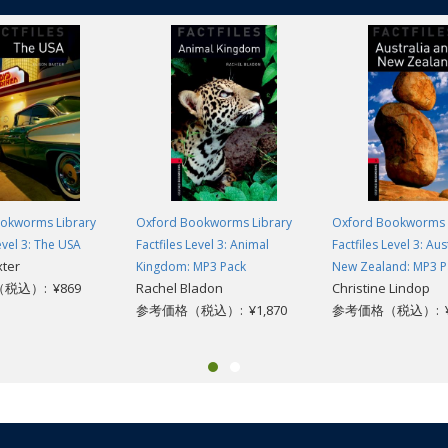
okworms Library
Oxford Bookworms Library
Oxford Bookworms 
evel 3: The USA
Factfiles Level 3: Animal
Factfiles Level 3: Au
xter
Kingdom: MP3 Pack
New Zealand: MP3 P
税込）: ¥869
Rachel Bladon
Christine Lindop
参考価格（税込）: ¥1,870
参考価格（税込）: ¥1