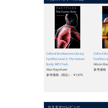
Oxford Bookworms Library
Oxford Bo
Factfiles Level 3: The Human
Factfiles L
Alison Ba
Body: MP3 Pack
Alex Raynham
参考価格（
参考価格（税込）: ¥1,870
カスタマーレビュー