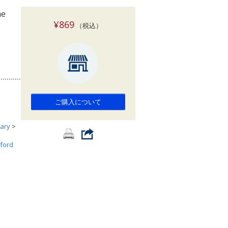
索
he
¥869
（税込）
ご購入について
ary
>
ford