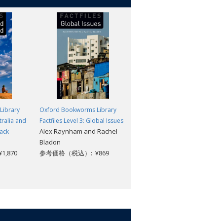
Library
Oxford Bookworms Library
Oxford Bookworms Library
stralia and
Factfiles Level 3: Global Issues
Factfiles Level 3: The USA: MP3
Alex Raynham and Rachel
ack
Pack (American English)
Bladon
Alison Baxter
,870
参考価格（税込）: ¥869
参考価格（税込）: ¥1,870