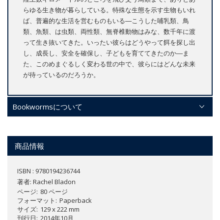
らゆる生き物が暮らしている。特殊な生態を示す生物もいれ
ば、普遍的な生活を営むものもいる―こうした哺乳類、鳥
類、魚類、は虫類、両性類、無脊椎動物はみな、数千年に渡
って生き抜いてきた。いったい彼らはどうやって餌を探し出
し、成長し、安全を確保し、子どもを育ててきたのか―ま
た、このめまぐるしく変わる世の中で、彼らにはどんな未来
が待っているのだろうか。
Bookwormsについて
商品情報
ISBN : 9780194236744
著者:
Rachel Bladon
ページ
80 ページ
フォーマット
Paperback
サイズ
129 x 222 mm
刊行日
2014年10月