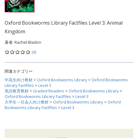
Oxford Bookworms Library Factfiles Level 3: Animal
Kingdom
著者:
Rachel Bladon
(0)
関連カテゴリー
中高生向け教材
>
Oxford Bookworms Library
>
Oxford Bookworms
Library Factfiles
>
Level 3
英語教育教材
>
Graded Readers
>
Oxford Bookworms Library
>
Oxford Bookworms Library Factfiles
>
Level 3
大学生～社会人向け教材
>
Oxford Bookworms Library
>
Oxford
Bookworms Library Factfiles
>
Level 3