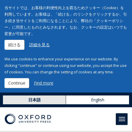
当サイトでは、お客様の利便性向上を図るためクッキー（Cookie）を
利用しています。お客様は、「続ける」のリンクをクリックするか、引
き続き当サイトをご利用になることにより、弊社の「クッキーポリシ
ー」に同意したものとみなされます。なお、クッキーの設定はいつでも
変更が可能です。
続ける
詳細を見る
We use cookies to enhance your experience on our website. By
clicking "continue" or continue using our website, you accept the use
of cookies. You can change the setting of cookies at any time.
Continue
Find more
日本語
English
Toggl
navig