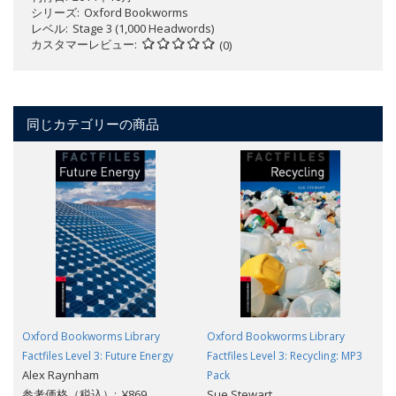
シリーズ
Oxford Bookworms
レベル
Stage 3 (1,000 Headwords)
カスタマーレビュー
(0)
同じカテゴリーの商品
Oxford Bookworms Library
Oxford Bookworms Library
Factfiles Level 3: Future Energy
Factfiles Level 3: Recycling: MP3
Alex Raynham
Pack
参考価格（税込）: ¥869
Sue Stewart