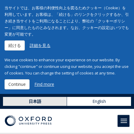
当サイトでは、お客様の利便性向上を図るためクッキー（Cookie）を
利用しています。お客様は、「続ける」のリンクをクリックするか、引
き続き当サイトをご利用になることにより、弊社の「クッキーポリシ
ー」に同意したものとみなされます。なお、クッキーの設定はいつでも
変更が可能です。
続ける
詳細を見る
We use cookies to enhance your experience on our website. By
clicking "continue" or continue using our website, you accept the use
of cookies. You can change the setting of cookies at any time.
Continue
Find more
日本語
English
Toggl
navig