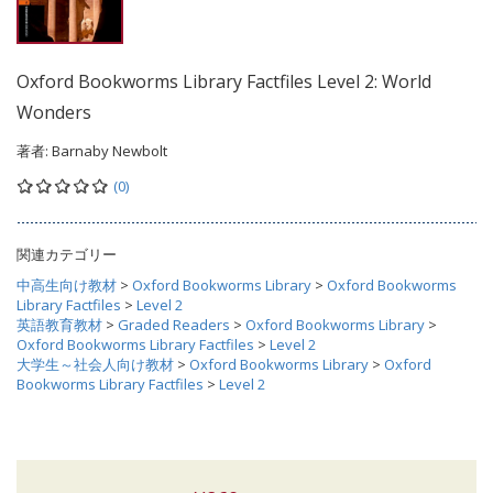
Oxford Bookworms Library Factfiles Level 2: World
Wonders
著者:
Barnaby Newbolt
(0)
関連カテゴリー
中高生向け教材
>
Oxford Bookworms Library
>
Oxford Bookworms
Library Factfiles
>
Level 2
英語教育教材
>
Graded Readers
>
Oxford Bookworms Library
>
Oxford Bookworms Library Factfiles
>
Level 2
大学生～社会人向け教材
>
Oxford Bookworms Library
>
Oxford
Bookworms Library Factfiles
>
Level 2