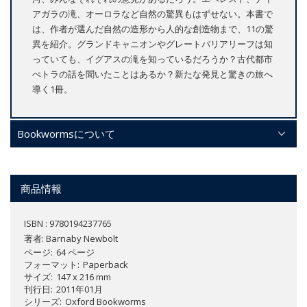
アガラの滝、オーロラなど自然の驚異もはずせない。本書で
は、作者が選んだ自然の造形から人的な創造物まで、11の驚
異を紹介。グランドキャニオンやグレートバリアリーフは知
っていても、イグアスの滝を知っているだろうか？古代都市
ぺトラの話を聞いたことはあるか？新たな発見と驚きの旅へ
導く1冊。
Bookwormsについて
商品情報
ISBN : 9780194237765
著者:
Barnaby Newbolt
ページ
64 ページ
フォーマット
Paperback
サイズ
147 x 216 mm
刊行日
2011年01月
シリーズ
Oxford Bookworms