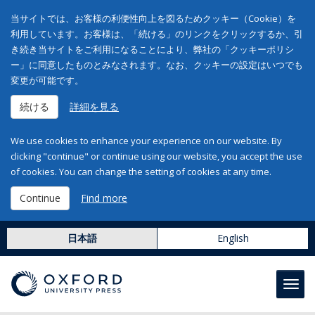
当サイトでは、お客様の利便性向上を図るためクッキー（Cookie）を
利用しています。お客様は、「続ける」のリンクをクリックするか、引
き続き当サイトをご利用になることにより、弊社の「クッキーポリシ
ー」に同意したものとみなされます。なお、クッキーの設定はいつでも
変更が可能です。
続ける
詳細を見る
We use cookies to enhance your experience on our website. By
clicking "continue" or continue using our website, you accept the use
of cookies. You can change the setting of cookies at any time.
Continue
Find more
日本語
English
Toggl
navig