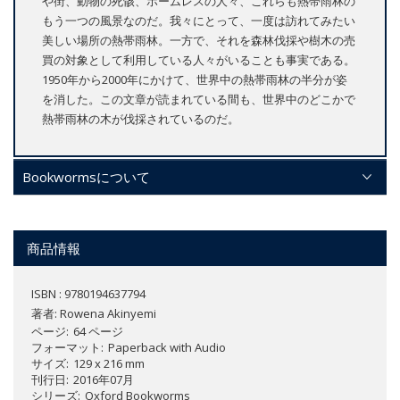
や街、動物の死骸、ホームレスの人々、これらも熱帯雨林の
もう一つの風景なのだ。我々にとって、一度は訪れてみたい
美しい場所の熱帯雨林。一方で、それを森林伐採や樹木の売
買の対象として利用している人々がいることも事実である。
1950年から2000年にかけて、世界中の熱帯雨林の半分が姿
を消した。この文章が読まれている間も、世界中のどこかで
熱帯雨林の木が伐採されているのだ。
Bookwormsについて
商品情報
ISBN : 9780194637794
著者:
Rowena Akinyemi
ページ
64 ページ
フォーマット
Paperback with Audio
サイズ
129 x 216 mm
刊行日
2016年07月
シリーズ
Oxford Bookworms