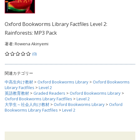
Oxford Bookworms Library Factfiles Level 2:
Rainforests: MP3 Pack
著者:
Rowena Akinyemi
(0)
関連カテゴリー
中高生向け教材
>
Oxford Bookworms Library
>
Oxford Bookworms
Library Factfiles
>
Level 2
英語教育教材
>
Graded Readers
>
Oxford Bookworms Library
>
Oxford Bookworms Library Factfiles
>
Level 2
大学生～社会人向け教材
>
Oxford Bookworms Library
>
Oxford
Bookworms Library Factfiles
>
Level 2