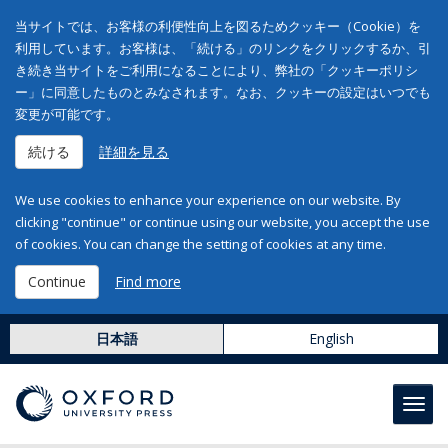
当サイトでは、お客様の利便性向上を図るためクッキー（Cookie）を
利用しています。お客様は、「続ける」のリンクをクリックするか、引
き続き当サイトをご利用になることにより、弊社の「クッキーポリシ
ー」に同意したものとみなされます。なお、クッキーの設定はいつでも
変更が可能です。
続ける
詳細を見る
We use cookies to enhance your experience on our website. By
clicking "continue" or continue using our website, you accept the use
of cookies. You can change the setting of cookies at any time.
Continue
Find more
日本語
English
Toggl
navig