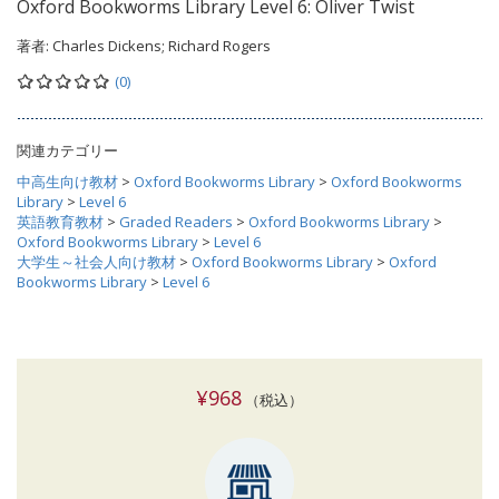
Oxford Bookworms Library Level 6: Oliver Twist
著者:
Charles Dickens; Richard Rogers
(0)
関連カテゴリー
中高生向け教材
>
Oxford Bookworms Library
>
Oxford Bookworms
Library
>
Level 6
英語教育教材
>
Graded Readers
>
Oxford Bookworms Library
>
Oxford Bookworms Library
>
Level 6
大学生～社会人向け教材
>
Oxford Bookworms Library
>
Oxford
Bookworms Library
>
Level 6
¥968
（税込）