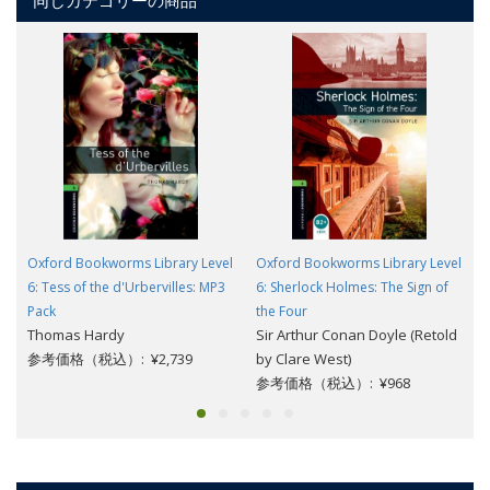
Oxford Bookworms Library Level
Oxford Bookworms Library Level
6: Tess of the d'Urbervilles: MP3
6: Sherlock Holmes: The Sign of
Pack
the Four
Thomas Hardy
Sir Arthur Conan Doyle (Retold
参考価格（税込）: ¥2,739
by Clare West)
参考価格（税込）: ¥968