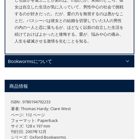
しも誰かを選ぶことがあれば、の話だが。実際のところ、彼
女は自立した生活が気に入っていて、男性中心の社会で挑戦
するのが好きだった。だが、愛の力を無視するのは愚かなこ
とだ。バスシーバは彼女との結婚を切望していた3人の男性
の内の一人と恋に落ちるが、ほどなく以前の自立した生活を
続けておけばよかったと後悔する。愛が、悩みや心の痛み、
人生を破滅させる激情を生むことを知る。
Bookwormsについて
商品情報
ISBN : 9780194792233
著者:
Thomas Hardy; Clare West
ページ
112 ページ
フォーマット
Paperback
サイズ
128 x 197 mm
刊行日
2007年12月
シリーズ
Oxford Bookworms