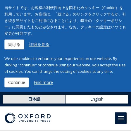
当サイトでは、お客様の利便性向上を図るためクッキー（Cookie）を
利用しています。お客様は、「続ける」のリンクをクリックするか、引
き続き当サイトをご利用になることにより、弊社の「クッキーポリシ
ー」に同意したものとみなされます。なお、クッキーの設定はいつでも
変更が可能です。
続ける
詳細を見る
We use cookies to enhance your experience on our website. By
clicking "continue" or continue using our website, you accept the use
of cookies. You can change the setting of cookies at any time.
Continue
Find more
日本語
English
Toggl
navig