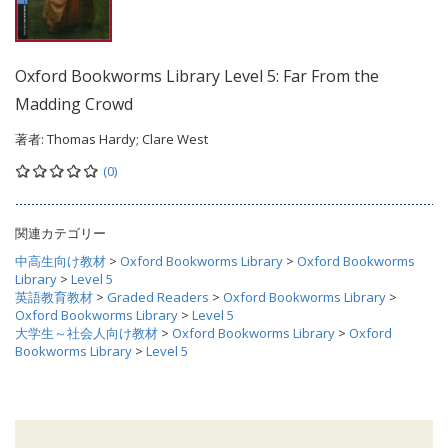
Oxford Bookworms Library Level 5: Far From the
Madding Crowd
著者:
Thomas Hardy; Clare West
(0)
関連カテゴリー
中高生向け教材
>
Oxford Bookworms Library
>
Oxford Bookworms
Library
>
Level 5
英語教育教材
>
Graded Readers
>
Oxford Bookworms Library
>
Oxford Bookworms Library
>
Level 5
大学生～社会人向け教材
>
Oxford Bookworms Library
>
Oxford
Bookworms Library
>
Level 5