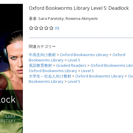
Oxford Bookworms Library Level 5: Deadlock
著者:
Sara Paretsky; Rowena Akinyemi
(0)
関連カテゴリー
中高生向け教材
>
Oxford Bookworms Library
>
Oxford
Bookworms Library
>
Level 5
英語教育教材
>
Graded Readers
>
Oxford Bookworms Libr
Oxford Bookworms Library
>
Level 5
大学生～社会人向け教材
>
Oxford Bookworms Library
>
Ox
Bookworms Library
>
Level 5