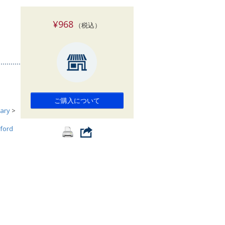
索
¥968
（税込）
ご購入について
ary
>
ford