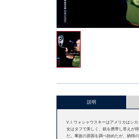
説明
V. I. ウォシャウスキーはアメリカ
女はタフで美しく、銃を携帯し答えが得
だ。事故の原因を調べ始めたが、納得の