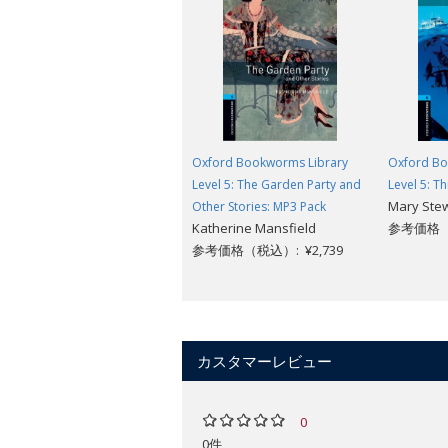
Oxford Bookworms Library
Oxford Bo
Level 5: The Garden Party and
Level 5: T
Mary Ste
Other Stories: MP3 Pack
Katherine Mansfield
参考価格（
参考価格（税込）: ¥2,739
カスタマーレビュー
0
0件