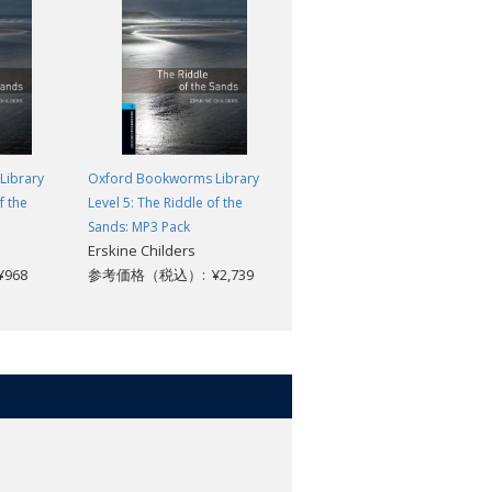
Library
Oxford Bookworms Library
Oxford Bookworms Library
f the
Level 5: The Riddle of the
Level 5: The Age of Innocence:
Sands: MP3 Pack
MP3 Pack
Erskine Childers
Edith Wharton
968
参考価格（税込）: ¥2,739
参考価格（税込）: ¥2,739