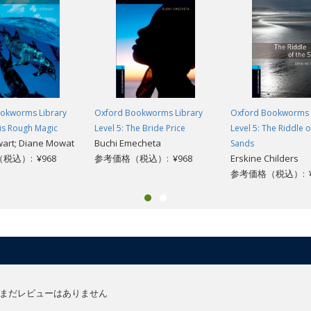
okworms Library
Oxford Bookworms Library
Oxford Bookworms 
his Rough Magic
Level 5: The Bride Price
Level 5: The Riddle o
wart; Diane Mowat
Buchi Emecheta
Sands
税込）: ¥968
参考価格（税込）: ¥968
Erskine Childers
参考価格（税込）: ¥
まだレビューはありません