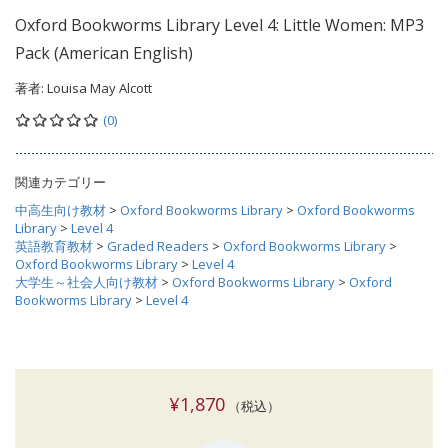
Oxford Bookworms Library Level 4: Little Women: MP3
Pack (American English)
著者:
Louisa May Alcott
(0)
関連カテゴリー
中高生向け教材
>
Oxford Bookworms Library
>
Oxford Bookworms
Library
>
Level 4
英語教育教材
>
Graded Readers
>
Oxford Bookworms Library
>
Oxford Bookworms Library
>
Level 4
大学生～社会人向け教材
>
Oxford Bookworms Library
>
Oxford
Bookworms Library
>
Level 4
¥1,870
（税込）