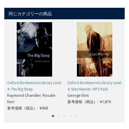
同じカテゴリーの商品
Oxford Bookworms Library Level
Oxford Bookworms Library Level
4: The Big Sleep
4: Silas Marner: MP3 Pack
Raymond Chandler; Rosalie
George Eliot
Kerr
参考価格（税込）: ¥1,870
参考価格（税込）: ¥968