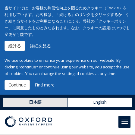
当サイトでは、お客様の利便性向上を図るためクッキー（Cookie）を
利用しています。お客様は、「続ける」のリンクをクリックするか、引
き続き当サイトをご利用になることにより、弊社の「クッキーポリシ
ー」に同意したものとみなされます。なお、クッキーの設定はいつでも
変更が可能です。
続ける
詳細を見る
We use cookies to enhance your experience on our website. By
clicking "continue" or continue using our website, you accept the use
of cookies. You can change the setting of cookies at any time.
Continue
Find more
日本語
English
Toggl
navig