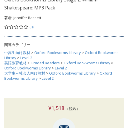
Shakespeare: MP3 Pack
著者:
Jennifer Bassett
(0)
関連カテゴリー
中高生向け教材
>
Oxford Bookworms Library
>
Oxford Bookworms
Library
>
Level 2
英語教育教材
>
Graded Readers
>
Oxford Bookworms Library
>
Oxford Bookworms Library
>
Level 2
大学生～社会人向け教材
>
Oxford Bookworms Library
>
Oxford
Bookworms Library
>
Level 2
¥1,518
（税込）