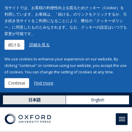
当サイトでは、お客様の利便性向上を図るためクッキー（Cookie）を
利用しています。お客様は、「続ける」のリンクをクリックするか、引
き続き当サイトをご利用になることにより、弊社の「クッキーポリシ
ー」に同意したものとみなされます。なお、クッキーの設定はいつでも
変更が可能です。
続ける
詳細を見る
We use cookies to enhance your experience on our website. By
clicking "continue" or continue using our website, you accept the use
of cookies. You can change the setting of cookies at any time.
Continue
Find more
日本語
English
Toggl
navig