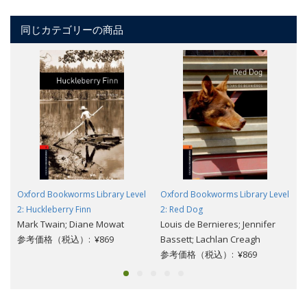
同じカテゴリーの商品
Oxford Bookworms Library Level
Oxford Bookworms Library Level
2: Huckleberry Finn
2: Red Dog
Mark Twain; Diane Mowat
Louis de Bernieres; Jennifer
参考価格（税込）: ¥869
Bassett; Lachlan Creagh
参考価格（税込）: ¥869