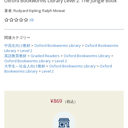
Oxford Bookworms Library Level 2: The Jungle Book
著者:
Rudyard Kipling; Ralph Mowat
(0)
関連カテゴリー
中高生向け教材
>
Oxford Bookworms Library
>
Oxford Bookworms
Library
>
Level 2
英語教育教材
>
Graded Readers
>
Oxford Bookworms Library
>
Oxford Bookworms Library
>
Level 2
大学生～社会人向け教材
>
Oxford Bookworms Library
>
Oxford
Bookworms Library
>
Level 2
¥869
（税込）