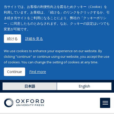
当サイトでは、お客様の利便性向上を図るためクッキー（Cookie）を
利用しています。お客様は、「続ける」のリンクをクリックするか、引
き続き当サイトをご利用になることにより、弊社の「クッキーポリシ
ー」に同意したものとみなされます。なお、クッキーの設定はいつでも
変更が可能です。
続ける
詳細を見る
We use cookies to enhance your experience on our website. By
clicking "continue" or continue using our website, you accept the use
of cookies. You can change the setting of cookies at any time.
Continue
Find more
日本語
English
Toggl
navig