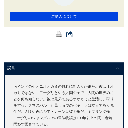
ご購入について
説明
南インドのセオニオオカミの群れに新入りが来た。彼はオオ
カミではない―モーグリという人間の子で、人間の世界のこ
とを何も知らない。彼は兄弟であるオオカミと生活し、狩り
をする。クマのバルーと黒ヒョウのバギーラは友人であり先
生だ。人喰い虎のシア・カーンは彼の敵だ。キプリング作、
モーグリのジャングルでの冒険物語は100年以上の間、老若
問わず愛されている。