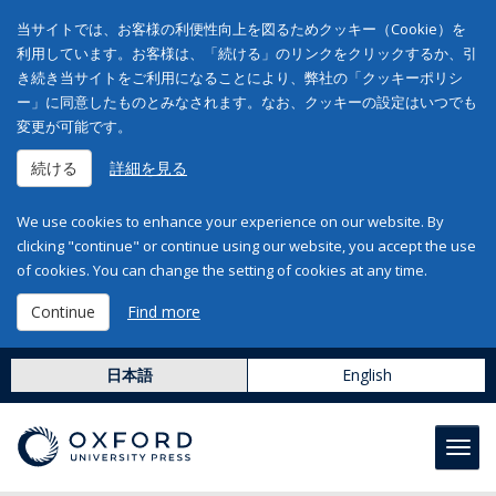
当サイトでは、お客様の利便性向上を図るためクッキー（Cookie）を
利用しています。お客様は、「続ける」のリンクをクリックするか、引
き続き当サイトをご利用になることにより、弊社の「クッキーポリシ
ー」に同意したものとみなされます。なお、クッキーの設定はいつでも
変更が可能です。
続ける
詳細を見る
We use cookies to enhance your experience on our website. By
clicking "continue" or continue using our website, you accept the use
of cookies. You can change the setting of cookies at any time.
Continue
Find more
日本語
English
Toggl
navig