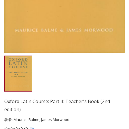
Oxford Latin Course: Part II: Teacher's Book (2nd
edition)
著者:
Maurice Balme; James Morwood
(0)