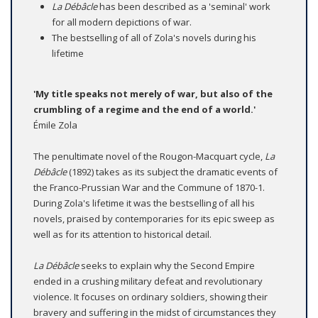
La Débâcle
has been described as a 'seminal' work
for all modern depictions of war.
The bestselling of all of Zola's novels during his
lifetime
'My title speaks not merely of war, but also of the
crumbling of a regime and the end of a world.'
Émile Zola
The penultimate novel of the Rougon-Macquart cycle,
La
Débâcle
(1892) takes as its subject the dramatic events of
the Franco-Prussian War and the Commune of 1870-1.
During Zola's lifetime it was the bestselling of all his
novels, praised by contemporaries for its epic sweep as
well as for its attention to historical detail.
La Débâcle
seeks to explain why the Second Empire
ended in a crushing military defeat and revolutionary
violence. It focuses on ordinary soldiers, showing their
bravery and suffering in the midst of circumstances they