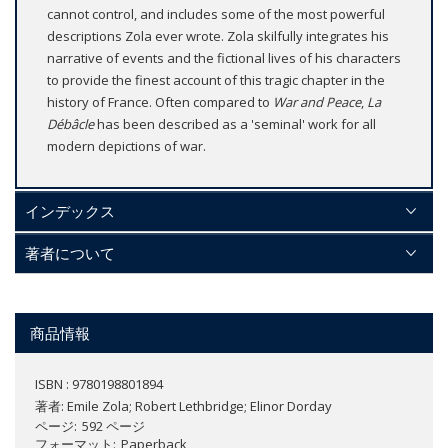
cannot control, and includes some of the most powerful
descriptions Zola ever wrote. Zola skilfully integrates his
narrative of events and the fictional lives of his characters
to provide the finest account of this tragic chapter in the
history of France. Often compared to
War and Peace
,
La
Débâcle
has been described as a 'seminal' work for all
modern depictions of war.
インデックス
著者について
商品情報
ISBN : 9780198801894
著者:
Emile Zola; Robert Lethbridge; Elinor Dorday
ページ
592 ページ
フォーマット
Paperback