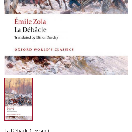
La Débâcle (reissue)