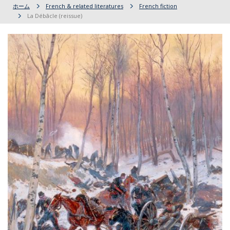
ホーム
French & related literatures
French fiction
La Débâcle (reissue)