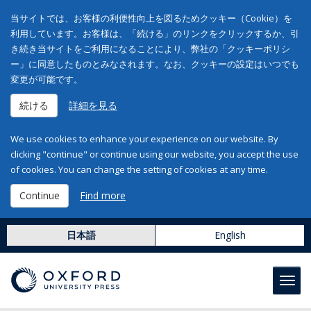
当サイトでは、お客様の利便性向上を図るためクッキー（Cookie）を
利用しています。お客様は、「続ける」のリンクをクリックするか、引
き続き当サイトをご利用になることにより、弊社の「クッキーポリシ
ー」に同意したものとみなされます。なお、クッキーの設定はいつでも
変更が可能です。
続ける
詳細を見る
We use cookies to enhance your experience on our website. By
clicking "continue" or continue using our website, you accept the use
of cookies. You can change the setting of cookies at any time.
Continue
Find more
日本語
English
Toggl
navig