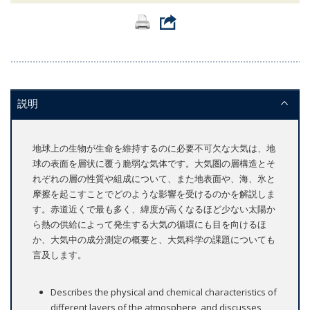
説明
地球上の生物が生命を維持するのに必要不可欠な大気は、地
球の表面を層状に覆う脆弱な気体です。大気圏の層構造とそ
れぞれの層の性質や組成について、また地表面や、海、氷と
摩擦を起こすことでどのような影響を受けるのかを解説しま
す。赤道近くで最も多く、緯度が高くなるほど少ない太陽か
ら熱の供給によって発生する大気の循環にも目を向けるほ
か、大気中の成分測定の概要と、大気科学の課題についても
言及します。
Describes the physical and chemical characteristics of
different layers of the atmosphere, and discusses