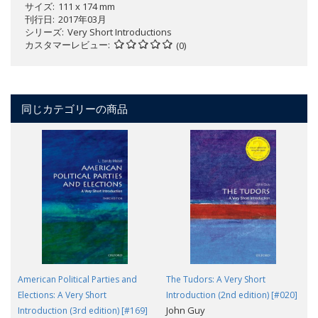
サイズ
111 x 174 mm
刊行日
2017年03月
シリーズ
Very Short Introductions
カスタマーレビュー
(0)
同じカテゴリーの商品
American Political Parties and
The Tudors: A Very Short
Elections: A Very Short
Introduction (2nd edition) [#020]
John Guy
Introduction (3rd edition) [#169]