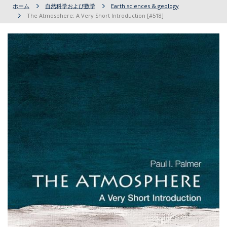
ホーム
自然科学および数学
Earth sciences & geology
The Atmosphere: A Very Short Introduction [#518]