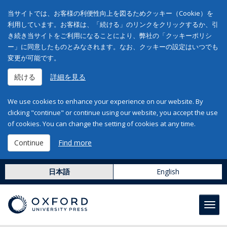
当サイトでは、お客様の利便性向上を図るためクッキー（Cookie）を
利用しています。お客様は、「続ける」のリンクをクリックするか、引
き続き当サイトをご利用になることにより、弊社の「クッキーポリシ
ー」に同意したものとみなされます。なお、クッキーの設定はいつでも
変更が可能です。
続ける
詳細を見る
We use cookies to enhance your experience on our website. By
clicking "continue" or continue using our website, you accept the use
of cookies. You can change the setting of cookies at any time.
Continue
Find more
日本語
English
Toggl
navig