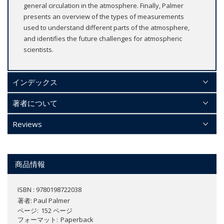
general circulation in the atmosphere. Finally, Palmer
presents an overview of the types of measurements
used to understand different parts of the atmosphere,
and identifies the future challenges for atmospheric
scientists.
インデックス
著者について
Reviews
商品情報
ISBN : 9780198722038
著者:
Paul Palmer
ページ
152 ページ
フォーマット
Paperback