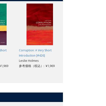
Short
Corruption: A Very Short
Organized Crime: A Very Short
Introduction [#426]
Introduction [#553]
Leslie Holmes
Georgios A. Antonopoulos;
,969
参考価格（税込）: ¥1,969
Georgios Papanicolaou
参考価格（税込）: ¥1,969