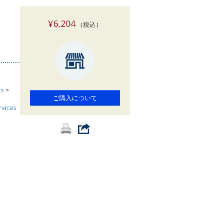
索
¥6,204
（税込）
es
>
ご購入について
rvices