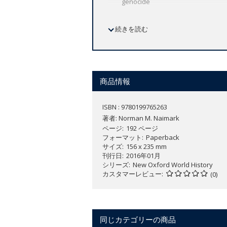
genocide
続きを読む
Genocide occurs in every time period a
main episodes in the history of genoc
changes over time, depending on the c
cases of genocide as distinct episodes 
商品情報
Unlike much of the literature in genoci
providing an insightful analysis of co
ISBN : 9780199765263
subject of major concern, illuminating
著者:
Norman M. Naimark
influenced recent historical developme
ページ
192 ページ
Holocaust, Rwanda, and Bosnia -- are 
フォーマット
Paperback
サイズ
156 x 235 mm
刊行日
2016年01月
シリーズ
New Oxford World History
カスタマーレビュー
(0)
同じカテゴリーの商品