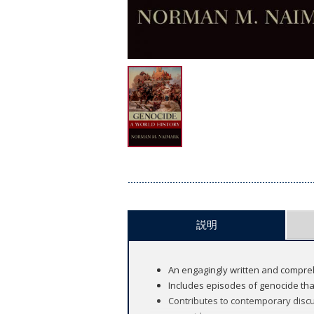
説明
An engagingly written and compre
Includes episodes of genocide tha
Contributes to contemporary disc