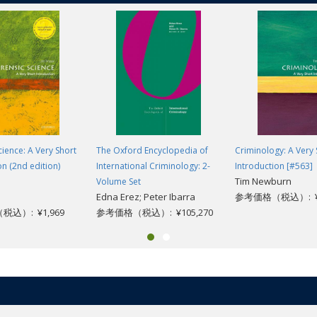
cience: A Very Short
The Oxford Encyclopedia of
Criminology: A Very 
on (2nd edition)
International Criminology: 2-
Introduction [#563]
Tim Newburn
Volume Set
Edna Erez; Peter Ibarra
参考価格（税込）: ¥1
込）: ¥1,969
参考価格（税込）: ¥105,270