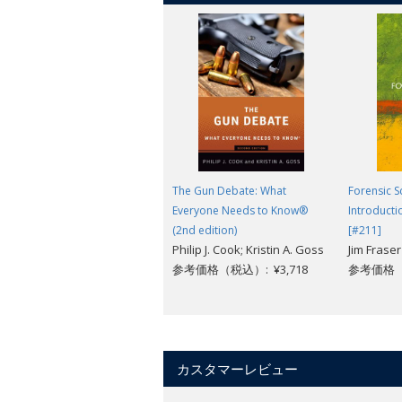
The Gun Debate: What
Forensic S
Everyone Needs to Know®
Introducti
(2nd edition)
[#211]
Philip J. Cook; Kristin A. Goss
Jim Fraser
参考価格（税込）: ¥3,718
参考価格（税
カスタマーレビュー