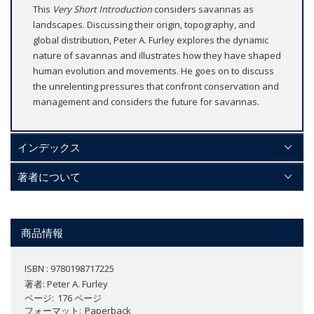
This
Very Short Introduction
considers savannas as
landscapes. Discussing their origin, topography, and
global distribution, Peter A. Furley explores the dynamic
nature of savannas and illustrates how they have shaped
human evolution and movements. He goes on to discuss
the unrelenting pressures that confront conservation and
management and considers the future for savannas.
インデックス
著者について
商品情報
ISBN : 9780198717225
著者:
Peter A. Furley
ページ
176 ページ
フォーマット
Paperback