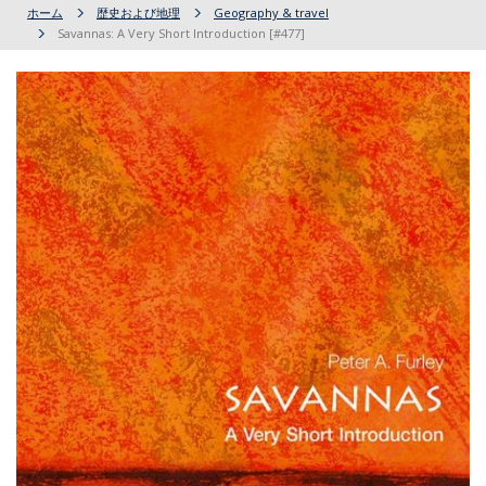
ホーム
歴史および地理
Geography & travel
Savannas: A Very Short Introduction [#477]