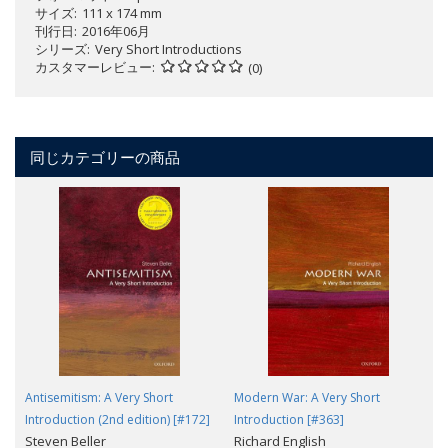
サイズ
111 x 174 mm
刊行日
2016年06月
シリーズ
Very Short Introductions
カスタマーレビュー
(0)
同じカテゴリーの商品
Antisemitism: A Very Short
Modern War: A Very Short
Introduction (2nd edition) [#172]
Introduction [#363]
Steven Beller
Richard English