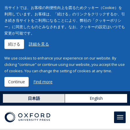
当サイトでは、お客様の利便性向上を図るためクッキー（Cookie）を
利用しています。お客様は、「続ける」のリンクをクリックするか、引
き続き当サイトをご利用になることにより、弊社の「クッキーポリシ
ー」に同意したものとみなされます。なお、クッキーの設定はいつでも
変更が可能です。
続ける
詳細を見る
We use cookies to enhance your experience on our website. By
clicking "continue" or continue using our website, you accept the use
of cookies. You can change the setting of cookies at any time.
Continue
Find more
日本語
English
Toggl
navig