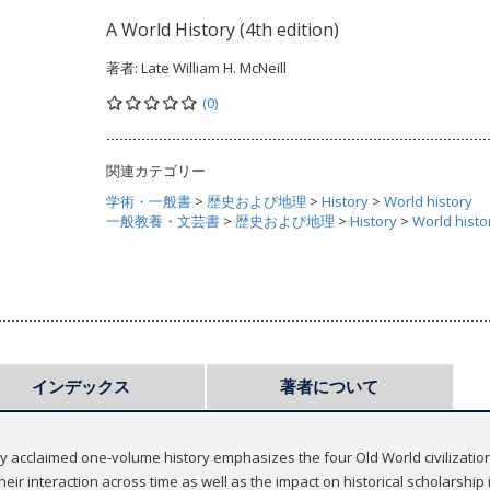
A World History (4th edition)
著者:
Late William H. McNeill
(0)
関連カテゴリー
学術・一般書
>
歴史および地理
>
History
>
World history
一般教養・文芸書
>
歴史および地理
>
History
>
World histo
インデックス
著者について
ly acclaimed one-volume history emphasizes the four Old World civilization
heir interaction across time as well as the impact on historical scholarship 