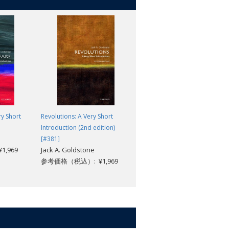
ry Short
Revolutions: A Very Short
World War II: A Very Short
Introduction (2nd edition)
Introduction [#409]
Gerhard L. Weinberg
[#381]
,969
Jack A. Goldstone
参考価格（税込）: ¥1,969
参考価格（税込）: ¥1,969