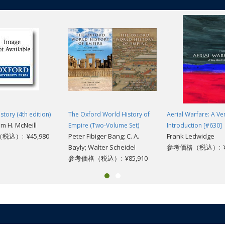
story (4th edition)
The Oxford World History of
Aerial Warfare: A Ve
am H. McNeill
Empire (Two-Volume Set)
Introduction [#630]
込）: ¥45,980
Peter Fibiger Bang; C. A.
Frank Ledwidge
Bayly; Walter Scheidel
参考価格（税込）: ¥1
参考価格（税込）: ¥85,910