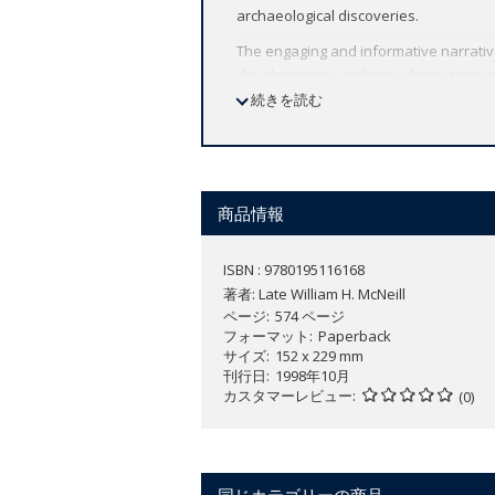
archaeological discoveries.
The engaging and informative narrative
developments, and provides extensive
続きを読む
This new edition includes a thoroughly
since 1976.
商品情報
ISBN : 9780195116168
著者:
Late William H. McNeill
ページ
574 ページ
フォーマット
Paperback
サイズ
152 x 229 mm
刊行日
1998年10月
カスタマーレビュー
(0)