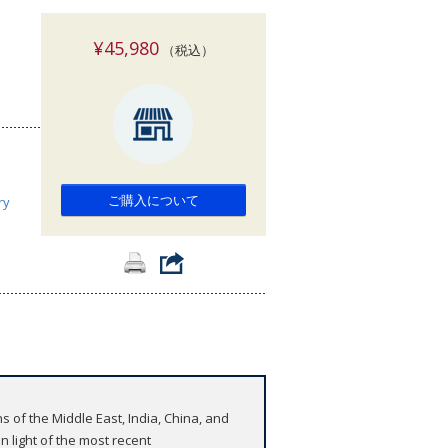
索
¥45,980
（税込）
ご購入について
ry
s of the Middle East, India, China, and
in light of the most recent