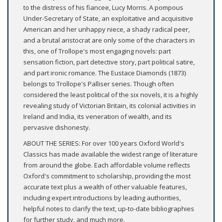
to the distress of his fiancee, Lucy Morris. A pompous
Under-Secretary of State, an exploitative and acquisitive
American and her unhappy niece, a shady radical peer,
and a brutal aristocrat are only some of the characters in
this, one of Trollope's most engaging novels: part
sensation fiction, part detective story, part political satire,
and part ironic romance. The Eustace Diamonds (1873)
belongs to Trollope's Palliser series. Though often
considered the least political of the six novels, it is a highly
revealing study of Victorian Britain, its colonial activities in
Ireland and India, its veneration of wealth, and its
pervasive dishonesty.
ABOUT THE SERIES: For over 100 years Oxford World's
Classics has made available the widest range of literature
from around the globe. Each affordable volume reflects
Oxford's commitment to scholarship, providing the most
accurate text plus a wealth of other valuable features,
including expert introductions by leading authorities,
helpful notes to clarify the text, up-to-date bibliographies
for further study, and much more.