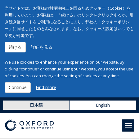
当サイトでは、お客様の利便性向上を図るためクッキー（Cookie）を
利用しています。お客様は、「続ける」のリンクをクリックするか、引
き続き当サイトをご利用になることにより、弊社の「クッキーポリシ
ー」に同意したものとみなされます。なお、クッキーの設定はいつでも
変更が可能です。
続ける
詳細を見る
We use cookies to enhance your experience on our website. By
clicking "continue" or continue using our website, you accept the use
of cookies. You can change the setting of cookies at any time.
Continue
Find more
日本語
English
Toggl
navig