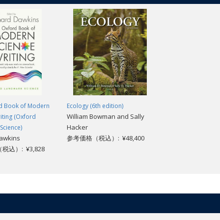
d Book of Modern
Ecology (6th edition)
William Bowman and Sally
iting (Oxford
Hacker
Science)
Dawkins
参考価格（税込）: ¥48,400
込）: ¥3,828