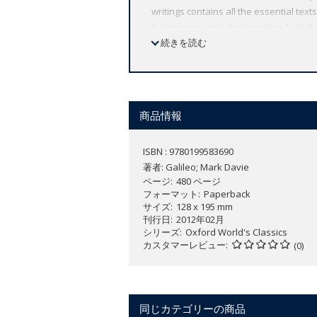
writings contains all the essential tex
Italian prose into clear modern Englis
sensation in 1610 with its account of G
続きを読む
religion are included, as well as key do
Galileo's career and explain the scient
ABOUT THE SERIES: For over 100 years 
affordable volume reflects Oxford's co
商品情報
expert introductions by leading authori
ISBN : 9780199583690
著者:
Galileo; Mark Davie
ページ
480 ページ
フォーマット
Paperback
サイズ
128 x 195 mm
刊行日
2012年02月
シリーズ
Oxford World's Classics
カスタマーレビュー
(0)
同じカテゴリーの商品