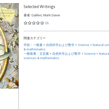
Selected Writings
著者:
Galileo; Mark Davie
(0)
関連カテゴリー
学術・一般書
>
自然科学および数学
>
Science
>
Natural sc
& mathematics
一般教養・文芸書
>
自然科学および数学
>
Science
>
Natura
sciences & mathematics