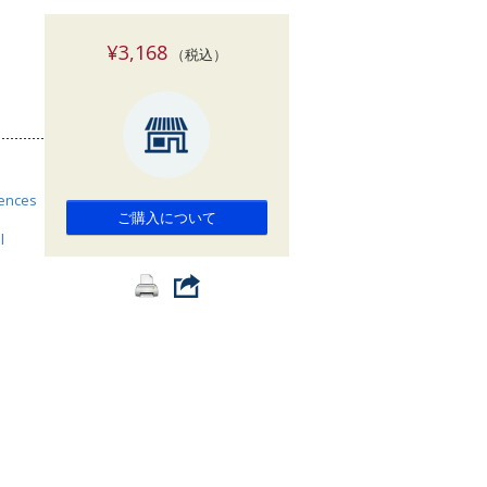
索
¥3,168
（税込）
iences
ご購入について
l