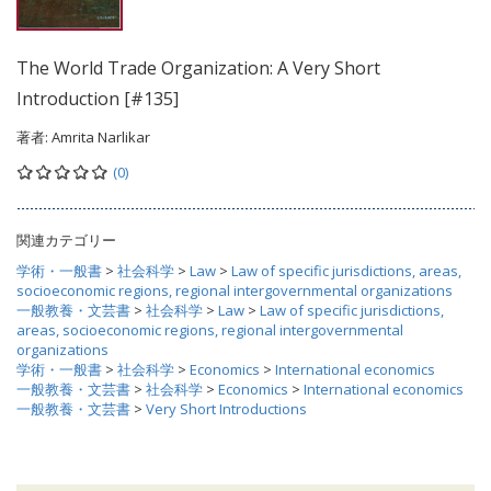
The World Trade Organization: A Very Short
Introduction [#135]
著者:
Amrita Narlikar
(0)
関連カテゴリー
学術・一般書
>
社会科学
>
Law
>
Law of specific jurisdictions, areas,
socioeconomic regions, regional intergovernmental organizations
一般教養・文芸書
>
社会科学
>
Law
>
Law of specific jurisdictions,
areas, socioeconomic regions, regional intergovernmental
organizations
学術・一般書
>
社会科学
>
Economics
>
International economics
一般教養・文芸書
>
社会科学
>
Economics
>
International economics
一般教養・文芸書
>
Very Short Introductions