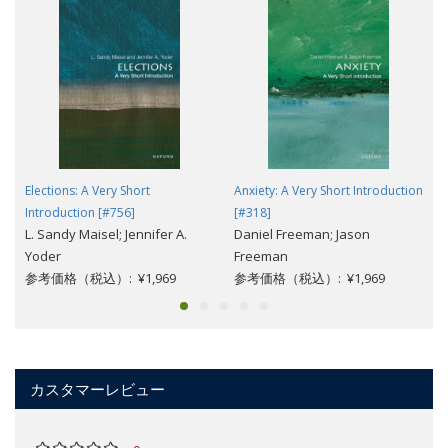
Elections: A Very Short
Anxiety: A Very Short Introduction
Introduction [#756]
[#318]
L. Sandy Maisel; Jennifer A.
Daniel Freeman; Jason
Yoder
Freeman
参考価格（税込）: ¥1,969
参考価格（税込）: ¥1,969
カスタマーレビュー