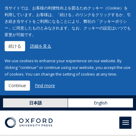
当サイトでは、お客様の利便性向上を図るためクッキー（Cookie）を
利用しています。お客様は、「続ける」のリンクをクリックするか、引
き続き当サイトをご利用になることにより、弊社の「クッキーポリシ
ー」に同意したものとみなされます。なお、クッキーの設定はいつでも
変更が可能です。
続ける
詳細を見る
We use cookies to enhance your experience on our website. By
clicking "continue" or continue using our website, you accept the use
of cookies. You can change the setting of cookies at any time.
Continue
Find more
日本語
English
Toggl
navig