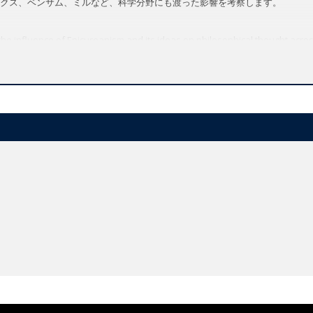
クス、ベンサム、ミルなど、科学分野にも渡った影響を考察します。
the influence of Epicureanism and its ideas on philosophical thought acros
message of 'civilized moderation' remains relevant today
ext of its rival views: Stoicism and Kantian ethics
th a carefree view of life and the pursuit of pleasures, particularly the p
losophy that emphasized simplicity and moderation, and considered nature
hose legacy continues to reverberate today.
ine Wilson explains the key ideas of the School, comparing them with those 
 the development of scientific and political thought from Locke, Newton, an
nd adaptation of Epicurean motifs in science, morality, and politics from 
cureanism in modern life.