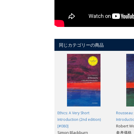
同じカテゴリーの商品
Ethics: A Very Short
Rousseau: 
Introduction (2nd edition)
Introducti
Robert W
[#080]
Simon Blackburn
参考価格（税