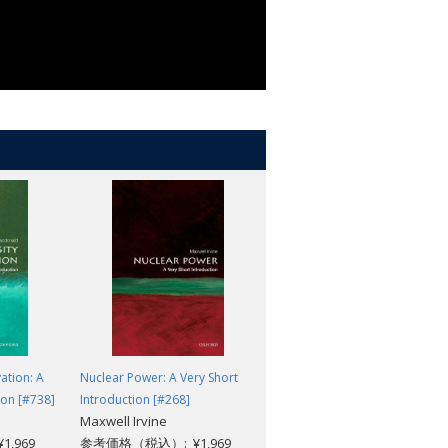
ation: A
Nuclear Power: A Very Short
Exploration: A Very Short
ion [#738]
Introduction [#268]
Introduction [#412]
Maxwell Irvine
Stewart A. Weaver
,969
参考価格（税込）: ¥1,969
参考価格（税込）: ¥1,969