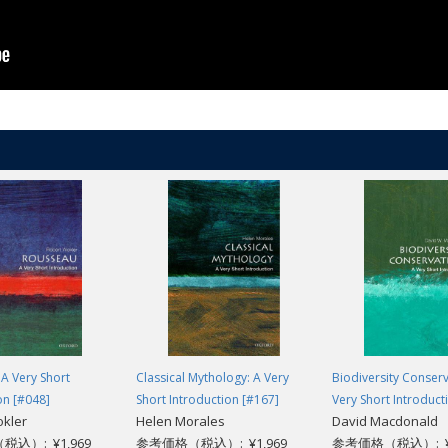
A Very Short
Classical Mythology: A Very
Biodiversity Conserv
on [#048]
Short Introduction [#167]
Very Short Introduct
okler
Helen Morales
David Macdonald
込）: ¥1,969
参考価格（税込）: ¥1,969
参考価格（税込）: ¥1