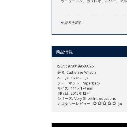
やニュートン、ガリレオ、ルソー、マル
Provides readers with a sense of 
続きを読む
Demonstrates how Epicureanism's 
Places Epicureanism within the cont
Epicureanism is commonly associated wi
complex and distinctive system of phi
商品情報
Epicureanism is a school of thought w
ISBN : 9780199688326
In this
Very Short Introduction
, Cather
著者:
Catherine Wilson
ethics, and tracing their influence on
ページ
160 ページ
and Mill. She discusses the adoption a
フォーマット
Paperback
サイズ
111 x 174 mm
contextualises the significance of Epi
刊行日
2015年12月
シリーズ
Very Short Introductions
カスタマーレビュー
(0)