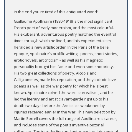
In the end you're tired of this antiquated world'
Guillaume Apollinaire (1880-1918) is the most significant
French poet of early modernism, and the most colourful.
His exuberant, adventurous poetry matched the eventful
times through which he lived, and his experimentalism
heralded a new artistic order. In the Paris of the belle
epoque, Apollinaire's prolific writing - poems, short stories,
erotic novels, art criticism - as well as his magnetic
personality brought him fame and even some notoriety.
His two great collections of poetry, Alcools and
Calligrammes, made his reputation, and they include love
poems as well as the war poetry for which he is best
known. Apollinaire coined the word 'surrealism', and he
led the literary and artistic avant-garde right up to his
death two days before the Armistice, weakened by
injuries received earlier in the War. This new selection by
Martin Sorrell covers the full range of Apollinaire's career,
and includes some of the poet's inventive pictorial
calligrams. The introduction and notes explore his seminal