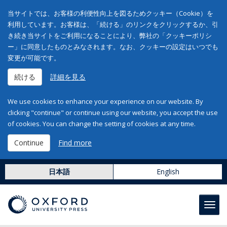
当サイトでは、お客様の利便性向上を図るためクッキー（Cookie）を
利用しています。お客様は、「続ける」のリンクをクリックするか、引
き続き当サイトをご利用になることにより、弊社の「クッキーポリシ
ー」に同意したものとみなされます。なお、クッキーの設定はいつでも
変更が可能です。
続ける
詳細を見る
We use cookies to enhance your experience on our website. By
clicking "continue" or continue using our website, you accept the use
of cookies. You can change the setting of cookies at any time.
Continue
Find more
日本語
English
Toggl
navig