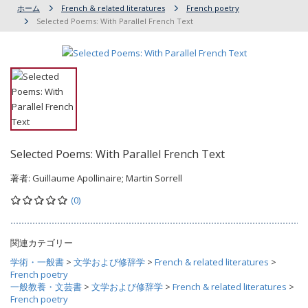
ホーム
French & related literatures
French poetry
Selected Poems: With Parallel French Text
Selected Poems: With Parallel French Text
著者:
Guillaume Apollinaire; Martin Sorrell
(0)
関連カテゴリー
学術・一般書
>
文学および修辞学
>
French & related literatures
>
French poetry
一般教養・文芸書
>
文学および修辞学
>
French & related literatures
>
French poetry