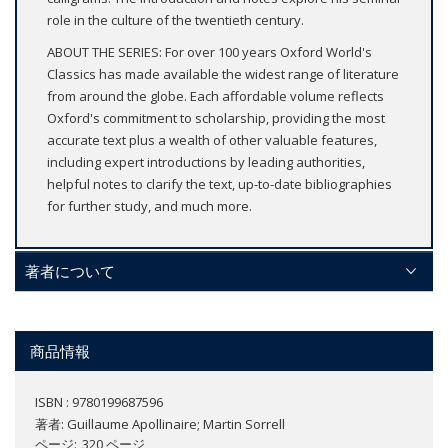
role in the culture of the twentieth century.
ABOUT THE SERIES: For over 100 years Oxford World's
Classics has made available the widest range of literature
from around the globe. Each affordable volume reflects
Oxford's commitment to scholarship, providing the most
accurate text plus a wealth of other valuable features,
including expert introductions by leading authorities,
helpful notes to clarify the text, up-to-date bibliographies
for further study, and much more.
著者について
商品情報
ISBN : 9780199687596
著者:
Guillaume Apollinaire; Martin Sorrell
ページ
320 ページ