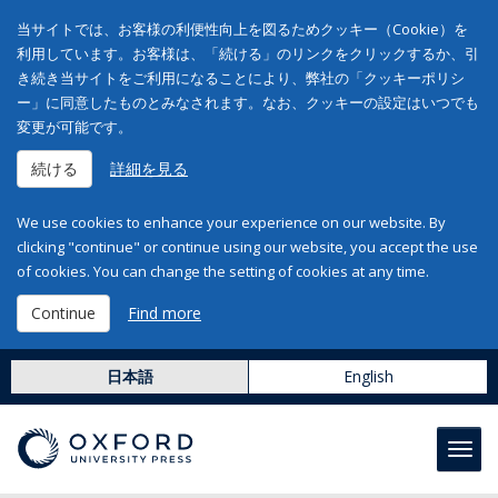
当サイトでは、お客様の利便性向上を図るためクッキー（Cookie）を
利用しています。お客様は、「続ける」のリンクをクリックするか、引
き続き当サイトをご利用になることにより、弊社の「クッキーポリシ
ー」に同意したものとみなされます。なお、クッキーの設定はいつでも
変更が可能です。
続ける
詳細を見る
We use cookies to enhance your experience on our website. By
clicking "continue" or continue using our website, you accept the use
of cookies. You can change the setting of cookies at any time.
Continue
Find more
日本語
English
Toggl
navig