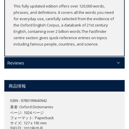
This fully updated edition offers over 120,000 words,
phrases, and definitions. It covers all the words you need
for everyday use, carefully selected from the evidence of
the Oxford English Corpus, a databank of 21st century
English, containing over 2 billion words.The Factfinder
centre section gives quick-reference entries on topics
including famous people, countries, and science.
Reviews
商品情報
ISBN : 9780199640942
著者:
Oxford Dictionaries
ページ
1024 ページ
フォーマット
Paperback
サイズ
127 x 195 mm
刊行日
2012年05月