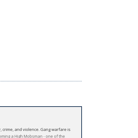
y, crime, and violence. Gang warfare is
ecoming a High Mobsman - one of the