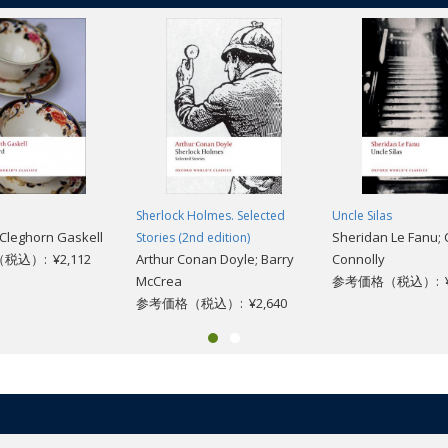
Sherlock Holmes. Selected
Uncle Silas
 Cleghorn Gaskell
Sheridan Le Fanu; 
Stories (2nd edition)
込）: ¥2,112
Arthur Conan Doyle; Barry
Connolly
McCrea
参考価格（税込）: ¥2
参考価格（税込）: ¥2,640