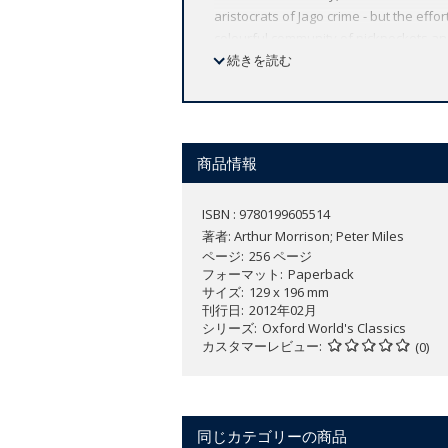
aristocrats of Jago crime - but the eff
colourful community of pickpockets an
intimacy. Morrison's portrayal of the V
続きを読む
surroundings, and it is a classic of slu
social debates to which it contributed.
ABOUT THE SERIES: For over 100 years 
affordable volume reflects Oxford's co
商品情報
expert introductions by leading authori
ISBN : 9780199605514
著者:
Arthur Morrison; Peter Miles
ページ
256 ページ
フォーマット
Paperback
サイズ
129 x 196 mm
刊行日
2012年02月
シリーズ
Oxford World's Classics
カスタマーレビュー
(0)
同じカテゴリーの商品