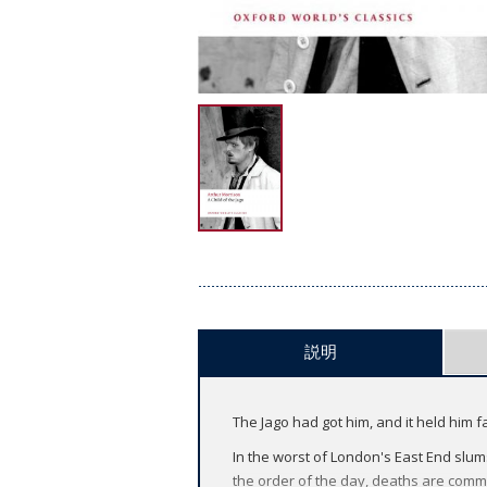
説明
The Jago had got him, and it held him fa
In the worst of London's East End slums
the order of the day, deaths are comm