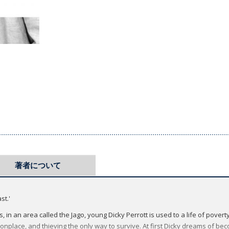
著者について
st.'
, in an area called the Jago, young Dicky Perrott is used to a life of povert
onplace, and thieving the only way to survive. At first Dicky dreams of b