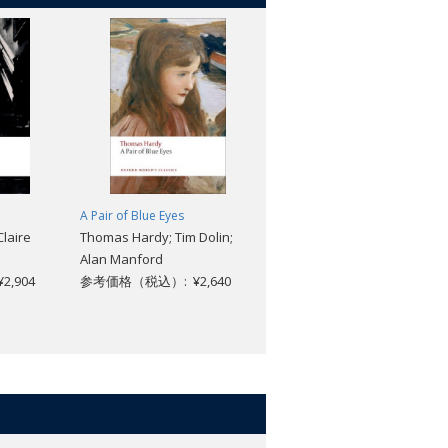
A Pair of Blue Eyes
The Woman in White
Claire
Thomas Hardy; Tim Dolin;
Wilkie Collins; John
Alan Manford
Sutherland
,904
参考価格（税込）: ¥2,640
参考価格（税込）: ¥2,376