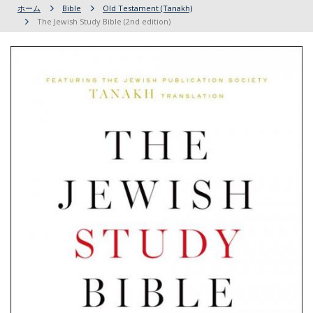
ホーム
Bible
Old Testament (Tanakh)
The Jewish Study Bible (2nd edition)