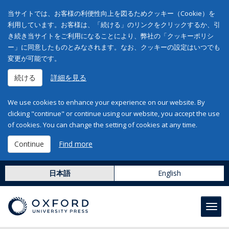
当サイトでは、お客様の利便性向上を図るためクッキー（Cookie）を
利用しています。お客様は、「続ける」のリンクをクリックするか、引
き続き当サイトをご利用になることにより、弊社の「クッキーポリシ
ー」に同意したものとみなされます。なお、クッキーの設定はいつでも
変更が可能です。
続ける
詳細を見る
We use cookies to enhance your experience on our website. By
clicking "continue" or continue using our website, you accept the use
of cookies. You can change the setting of cookies at any time.
Continue
Find more
日本語
English
Toggl
navig