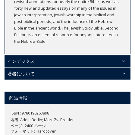
revised annotations for nearly the entire Bible, as well as
forty new and updated essays on many of the issues in
Jewish interpretation, Jewish worship in the biblical and
post-biblical periods, and the influence of the Hebrew
Bible in the ancient world. The Jewish Study Bible, Second
Edition, is an essential resource for anyone interested in
the Hebrew Bible.
インデックス
著者について
商品情報
ISBN : 9780190263898
著者:
Adele Berlin; Marc Zvi Brettler
ページ
2400 ページ
フォーマット
Hardcover