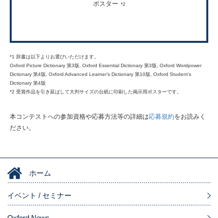
ポスター
*2
*1 辞書は以下よりお選びいただけます。
Oxford Picture Dictionary 第3版, Oxford Essential Dictionary 第3版, Oxford Wordpower
Dictionary 第4版, Oxford Advanced Learner’s Dictionary 第10版, Oxford Student’s
Dictionary 第4版
*2 受賞作品を引き延ばして大判サイズの台紙に印刷した掲示用ポスターです。
本コンテストへの参加資格や応募方法等の詳細は
応募規約
をお読みく
ださい。
ホーム
イベント / セミナー
Oxford News