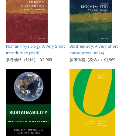
Human Physiology: A Very Short
Biochemistry: A Very Short
Introduction [#678]
Introduction [#674]
参考価格（税込）: ¥1,969
参考価格（税込）: ¥1,969