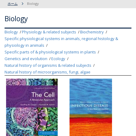
ホーム
Biology
Biology
Biology
Physiology & related subjects
Biochemistry
Specific physiological systems in animals, regional histology &
physiology in animals
Specific parts of & physiological systems in plants
Genetics and evolution
Ecology
Natural history of organisms & related subjects
Natural history of microorganisms, fungi, algae