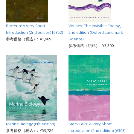
Bacteria: A Very Short
Viruses: The Invisible Enemy,
Introduction (2nd edition) [#352]
2nd edition (Oxford Landmark
参考価格（税込）: ¥1,969
Science)
参考価格（税込）: ¥3,300
Marine Biology (6th edition)
Stem Cells: A Very Short
参考価格（税込）: ¥53,724
Introduction (2nd edition) [#303]