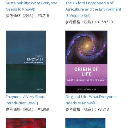
Sustainability: What Everyone
The Oxford Encyclopedia of
Needs to Know®
Agriculture and the Environment
参考価格（税込）: ¥3,718
(3-Volume Set)
参考価格（税込）: ¥158,510
Enzymes: A Very Short
Origin of Life: What Everyone
Introduction [#661]
Needs to Know®
参考価格（税込）: ¥1,969
参考価格（税込）: ¥3,718