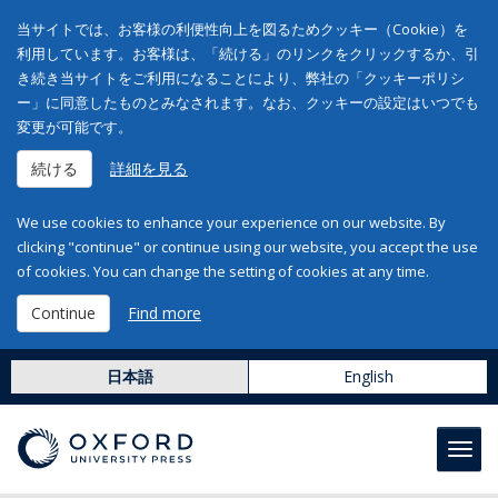
当サイトでは、お客様の利便性向上を図るためクッキー（Cookie）を
利用しています。お客様は、「続ける」のリンクをクリックするか、引
き続き当サイトをご利用になることにより、弊社の「クッキーポリシ
ー」に同意したものとみなされます。なお、クッキーの設定はいつでも
変更が可能です。
続ける
詳細を見る
We use cookies to enhance your experience on our website. By
clicking "continue" or continue using our website, you accept the use
of cookies. You can change the setting of cookies at any time.
Continue
Find more
日本語
English
Toggl
navig