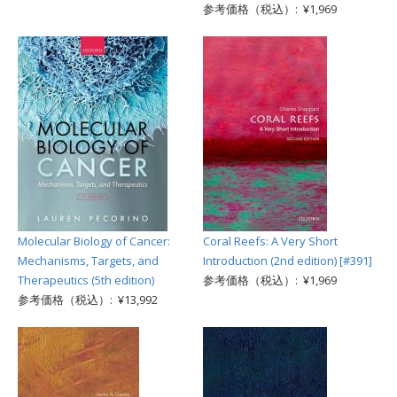
参考価格（税込）: ¥1,969
Molecular Biology of Cancer:
Coral Reefs: A Very Short
Mechanisms, Targets, and
Introduction (2nd edition) [#391]
Therapeutics (5th edition)
参考価格（税込）: ¥1,969
参考価格（税込）: ¥13,992