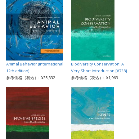
Animal Behavior (International
Biodiversity Conservation: A
12th edition)
Very Short Introduction [#738]
参考価格（税込）: ¥35,332
参考価格（税込）: ¥1,969