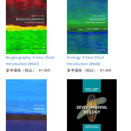
Biogeography: A Very Short
Ecology: A Very Short
Introduction [#647]
Introduction [#649]
参考価格（税込）: ¥1,969
参考価格（税込）: ¥1,969