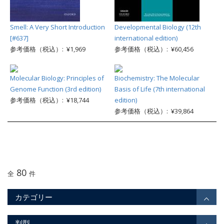
Smell: A Very Short Introduction
Developmental Biology (12th
[#637]
international edition)
参考価格（税込）: ¥1,969
参考価格（税込）: ¥60,456
Molecular Biology: Principles of
Biochemistry: The Molecular
Genome Function (3rd edition)
Basis of Life (7th international
参考価格（税込）: ¥18,744
edition)
参考価格（税込）: ¥39,864
80
全
件
カテゴリー
判型