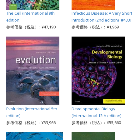
The Cell (International 9th
Infectious Disease: A Very Short
edition)
Introduction (2nd edition) [#433]
参考価格（税込）: ¥47,190
参考価格（税込）: ¥1,969
Evolution (International 5th
Developmental Biology
edition)
(International 13th edition)
参考価格（税込）: ¥53,966
参考価格（税込）: ¥55,660