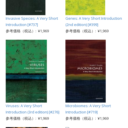
Invasive Species: A Very Short
Genes: A Very Short Introduction
Introduction [#737]
(2nd edition) [#399]
参考価格（税込）: ¥1,969
参考価格（税込）: ¥1,969
Viruses: A Very Short
Microbiomes: A Very Short
Introduction (3rd edition) [#276]
Introduction [#719]
参考価格（税込）: ¥1,969
参考価格（税込）: ¥1,969