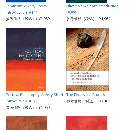
Feminism: A Very Short
Film: A Very Short Introduction
Introduction [#141]
[#300]
参考価格（税込）: ¥1,969
参考価格（税込）: ¥1,969
Political Philosophy: A Very Short
The Federalist Papers
Introduction [#097]
参考価格（税込）: ¥3,168
参考価格（税込）: ¥1,969