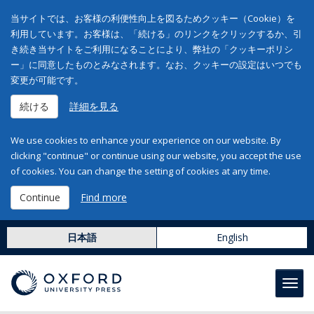
当サイトでは、お客様の利便性向上を図るためクッキー（Cookie）を
利用しています。お客様は、「続ける」のリンクをクリックするか、引
き続き当サイトをご利用になることにより、弊社の「クッキーポリシ
ー」に同意したものとみなされます。なお、クッキーの設定はいつでも
変更が可能です。
続ける
詳細を見る
We use cookies to enhance your experience on our website. By
clicking "continue" or continue using our website, you accept the use
of cookies. You can change the setting of cookies at any time.
Continue
Find more
日本語
English
Toggl
navig