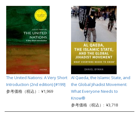
The United Nations: A Very Short
Al Qaeda, the Islamic State, and
Introduction (2nd edition) [#199]
the Global Jihadist Movement:
参考価格（税込）: ¥1,969
What Everyone Needs to
Know®
参考価格（税込）: ¥3,718