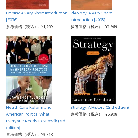
Empire: A Very Short Introduction
Ideology: A Very Short
[#076]
Introduction [#095]
参考価格（税込）: ¥1,969
参考価格（税込）: ¥1,969
Health Care Reform and
Strategy: A History (2nd edition)
American Politics: What
参考価格（税込）: ¥6,908
Everyone Needs to Know® (3rd
edition)
参考価格（税込）: ¥3,718