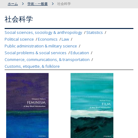
ホーム
学術・一般書
社会科学
社会科学
Social sciences, sociology & anthropology
Statistics
Political science
Economics
Law
Public administration & military science
Social problems & social services
Education
Commerce, communications, & transportation
Customs, etiquette, & folklore