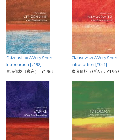
Citizenship: A Very Short
Clausewitz: A Very Short
Introduction [#192]
Introduction [#061]
参考価格（税込）: ¥1,969
参考価格（税込）: ¥1,969